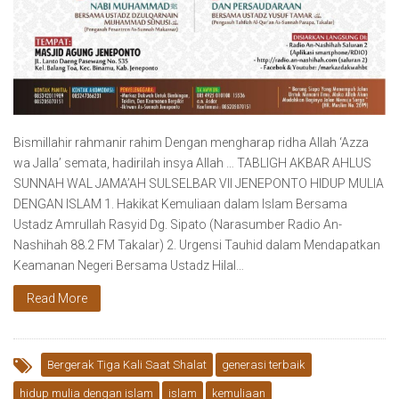
Bismillahir rahmanir rahim Dengan mengharap ridha Allah ‘Azza
wa Jalla’ semata, hadirilah insya Allah … TABLIGH AKBAR AHLUS
SUNNAH WAL JAMA’AH SULSELBAR VII JENEPONTO HIDUP MULIA
DENGAN ISLAM 1. Hakikat Kemuliaan dalam Islam Bersama
Ustadz Amrullah Rasyid Dg. Sipato (Narasumber Radio An-
Nashihah 88.2 FM Takalar) 2. Urgensi Tauhid dalam Mendapatkan
Keamanan Negeri Bersama Ustadz Hilal…
Read More
Bergerak Tiga Kali Saat Shalat
generasi terbaik
hidup mulia dengan islam
islam
kemuliaan