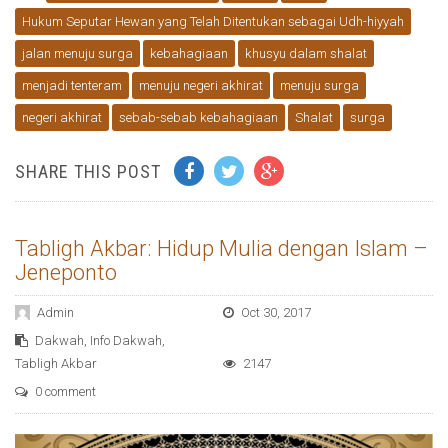
Hukum Seputar Hewan yang Telah Ditentukan sebagai Udh-hiyyah
jalan menuju surga
kebahagiaan
khusyu dalam shalat
menjadi tenteram
menuju negeri akhirat
menuju surga
negeri akhirat
sebab-sebab kebahagiaan
Shalat
surga
SHARE THIS POST
Tabligh Akbar: Hidup Mulia dengan Islam –
Jeneponto
Admin
Oct 30, 2017
Dakwah
,
Info Dakwah
,
Tabligh Akbar
2147
0 comment