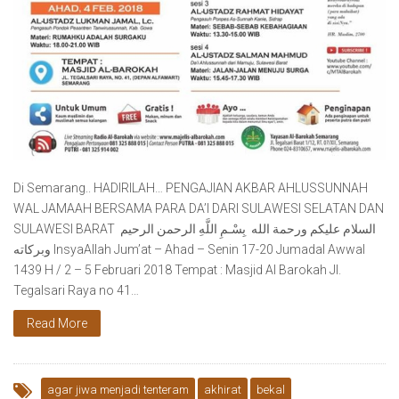
Di Semarang.. HADIRILAH… PENGAJIAN AKBAR AHLUSSUNNAH
WAL JAMAAH BERSAMA PARA DA’I DARI SULAWESI SELATAN DAN
SULAWESI BARAT ‎ بِسْـمِ اللَّهِ الرحمن الرحيم ‎ السلام عليكم ورحمة الله
وبركاته InsyaAllah Jum’at – Ahad – Senin 17-20 Jumadal Awwal
1439 H / 2 – 5 Februari 2018 Tempat : Masjid Al Barokah Jl.
Tegalsari Raya no 41…
Read More
agar jiwa menjadi tenteram
akhirat
bekal