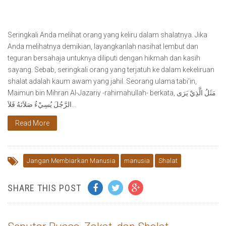
Seringkali Anda melihat orang yang keliru dalam shalatnya. Jika
Anda melihatnya demikian, layangkanlah nasihat lembut dan
teguran bersahaja untuknya diliputi dengan hikmah dan kasih
sayang. Sebab, seringkali orang yang terjatuh ke dalam kekeliruan
shalat adalah kaum awam yang jahil. Seorang ulama tabi’in,
Maimun bin Mihran Al-Jazariy -rahimahullah- berkata, مَثَلُ الَّذِيْ يَرَى
الرَّجُلَ يُسِيْءُ صَلاَتَهُ فَلاَ…
Read More
Jangan Membiarkan Manusia
manusia
Shalat
SHARE THIS POST