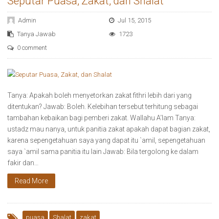
Seputar Puasa, Zakat, dan Shalat
Admin
Jul 15, 2015
Tanya Jawab
1723
0 comment
Tanya: Apakah boleh menyetorkan zakat fithri lebih dari yang
ditentukan? Jawab: Boleh. Kelebihan tersebut terhitung sebagai
tambahan kebaikan bagi pemberi zakat. Wallahu A’lam Tanya:
ustadz mau nanya, untuk panitia zakat apakah dapat bagian zakat,
karena sepengetahuan saya yang dapat itu `amil, sepengetahuan
saya `amil sama panitia itu lain Jawab: Bila tergolong ke dalam
fakir dan…
Read More
puasa
Shalat
zakat