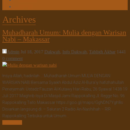
Tanya Jawab
Tautan Web
Archives
Muhadharah Umum: Mulia dengan Warisan
Nabi – Makassar
Admin
Jul 18, 2017
Dakwah
,
Info Dakwah
,
Tabligh Akbar
1441
0 comment
Insya Allah, hadirilah … Muhadharah Umum MULIA DENGAN
WARISAN NABI Bersama Syaikh Abdul Aziz Al-Bura’iy hafizhahullah
Penerjemah: Ustadz Fauzan Al-Kutawy Hari Rabu, 26 Syawal 1438 19
Juli 2017 Maghrib-Isya Di Masjid Jami Rappokalling Jl. Regge No. 96
Rappokalling Tallo Makassar https://goo.gl/maps/GgNDN7Ygh8s
Disiarkan langsung di: – Saluran 2 Radio An-Nashihah – RIR
Rappokalling Terbuka untuk Umum…
Read More