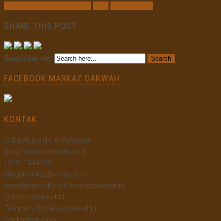
Mulia dengan Warisan Nabi
Nabi
Warisan Nabi
SHARE THIS POST
Search this site:
FACEBOOK MARKAZ DAKWAH
KONTAK
Jl. Baji Rupa No. 8 Makassar
www.markazdakwah.or.id
+62811444792
info@markazdakwah.or.id
www.facebook.com/markazdakwahbt
@markazdakwahbt
Telegram: @markazdakwahbt
markazdakwahbt