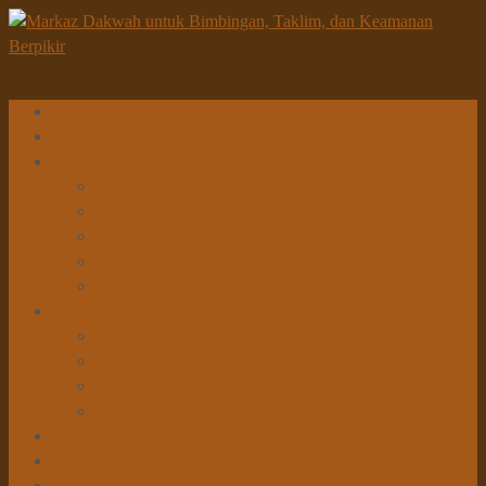
Beranda
Tentang Kami
Program
Dakwah
Sosial & Pembangunan
Pendidikan
Penelitian & Pengembangan
Kesehatan
Info Dakwah
Khutbah Id
Khutbah Jumat
Kajian Rutin
Tabligh Akbar
Donasi
Unduhan