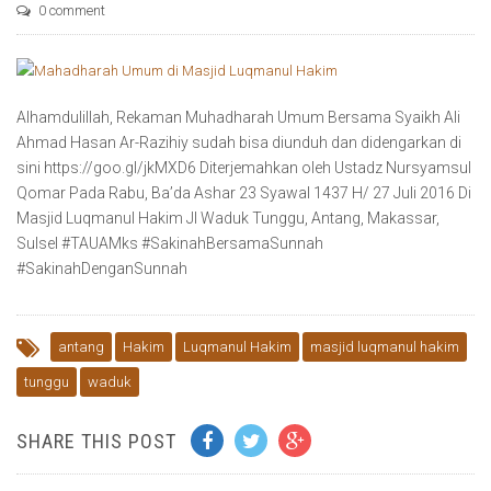
0 comment
Alhamdulillah, Rekaman Muhadharah Umum Bersama Syaikh Ali
Ahmad Hasan Ar-Razihiy sudah bisa diunduh dan didengarkan di
sini https://goo.gl/jkMXD6 Diterjemahkan oleh Ustadz Nursyamsul
Qomar Pada Rabu, Ba’da Ashar 23 Syawal 1437 H/ 27 Juli 2016 Di
Masjid Luqmanul Hakim Jl Waduk Tunggu, Antang, Makassar,
Sulsel ‪#‎TAUAMks‬ ‪#‎SakinahBersamaSunnah‬
‪#‎SakinahDenganSunnah‬
antang
Hakim
Luqmanul Hakim
masjid luqmanul hakim
tunggu
waduk
SHARE THIS POST