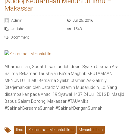
[Audio] Keutamaan Menuntut Ilmu –
Makassar
Admin
Jul 26, 2016
Unduhan
1543
0 comment
Alhamdulillah, Sudah bisa diunduh di sini Syaikh Utsman As-
Salimiy Rekaman Taushiyah Ba’da Maghrib KEUTAMAAN
MENUNTUT ILMU Bersama Syaikh Utsman As-Salimiy
Diterjemahkan oleh Ustadz Mustamin Musaruddin, Lc. Yang
disampaikan pada Ahad, 19 Syawal 1437 24 Juli 2016 Di Masjid
Babus Salam Borong, Makassar ‪#‎TAUAMks‬
‪#‎SakinahBersamaSunnah‬ ‪#‎SakinahDenganSunnah‬
Ilmu
Keutamaan Menuntut Ilmu
Menuntut Ilmu