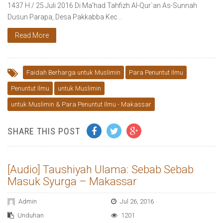
1437 H / 25 Juli 2016 Di Ma’had Tahfizh Al-Qur`an As-Sunnah
Dusun Parapa, Desa Pakkabba Kec…
Read More
Faidah Berharga untuk Muslimin
Para Penuntut Ilmu
Penuntut Ilmu
untuk Muslimin
untuk Muslimin & Para Penuntut Ilmu - Makassar
SHARE THIS POST
[Audio] Taushiyah Ulama: Sebab Sebab
Masuk Syurga – Makassar
Admin
Jul 26, 2016
Unduhan
1201