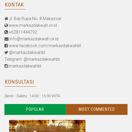
KONTAK
Jl. Baji Rupa No. 8 Makassar
www.markazdakwah.or.id
+62811444792
info@markazdakwah.or.id
www.facebook.com/markazdakwahbt
@markazdakwahbt
Telegram: @markazdakwahbt
markazdakwahbt
KONSULTASI
Senin - Sabtu : 14.00 - 15.00 WITA
POPULAR
MOST COMMENTED