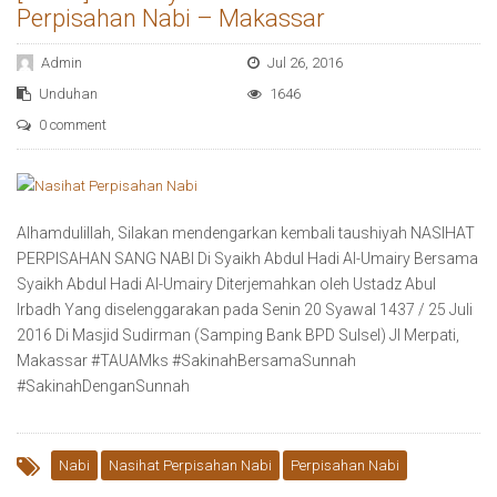
Perpisahan Nabi – Makassar
Admin
Jul 26, 2016
Unduhan
1646
0 comment
Alhamdulillah, Silakan mendengarkan kembali taushiyah NASIHAT
PERPISAHAN SANG NABI Di Syaikh Abdul Hadi Al-Umairy Bersama
Syaikh Abdul Hadi Al-Umairy Diterjemahkan oleh Ustadz Abul
Irbadh Yang diselenggarakan pada Senin 20 Syawal 1437 / 25 Juli
2016 Di Masjid Sudirman (Samping Bank BPD Sulsel) Jl Merpati,
Makassar ‪#‎TAUAMks‬ ‪#‎SakinahBersamaSunnah‬
‪#‎SakinahDenganSunnah‬
Nabi
Nasihat Perpisahan Nabi
Perpisahan Nabi