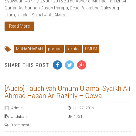
Syawwal 1437 H / 26 Juli 2016 Ba’da Ashar di Ma’had Tahfizh Al-
Qur`an As-Sunnah Dusun Parapa, Desa Pakkabba Galesong
Utara,Takalar, Sulsel ‪#‎TAUAMks‬…
Read More
MUHADHARAH
parapa
takalar
UMUM
SHARE THIS POST
[Audio] Taushiyah Umum Ulama: Syaikh Ali
Ahmad Hasan Ar-Razihiy – Gowa
Admin
Jul 27, 2016
Unduhan
1721
0 comment