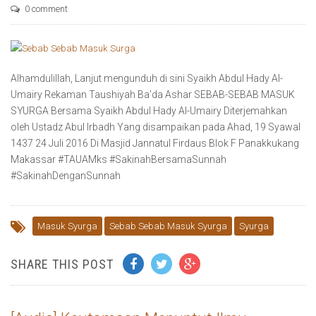
0 comment
Alhamdulillah, Lanjut mengunduh di sini Syaikh Abdul Hady Al-
Umairy Rekaman Taushiyah Ba’da Ashar SEBAB-SEBAB MASUK
SYURGA Bersama Syaikh Abdul Hady Al-Umairy Diterjemahkan
oleh Ustadz Abul Irbadh Yang disampaikan pada Ahad, 19 Syawal
1437 24 Juli 2016 Di Masjid Jannatul Firdaus Blok F Panakkukang
Makassar ‪#‎TAUAMks‬ ‪#‎SakinahBersamaSunnah‬
‪#‎SakinahDenganSunnah‬
Masuk Syurga
Sebab Sebab Masuk Syurga
Syurga
SHARE THIS POST