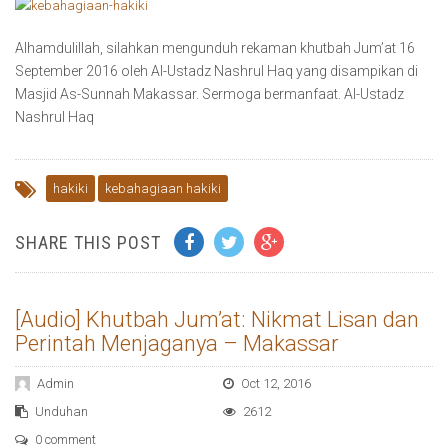
Alhamdulillah, silahkan mengunduh rekaman khutbah Jum’at 16
September 2016 oleh Al-Ustadz Nashrul Haq yang disampikan di
Masjid As-Sunnah Makassar. Sermoga bermanfaat. Al-Ustadz
Nashrul Haq
hakiki
kebahagiaan hakiki
SHARE THIS POST
[Audio] Khutbah Jum’at: Nikmat Lisan dan
Perintah Menjaganya – Makassar
Admin
Oct 12, 2016
Unduhan
2612
0 comment