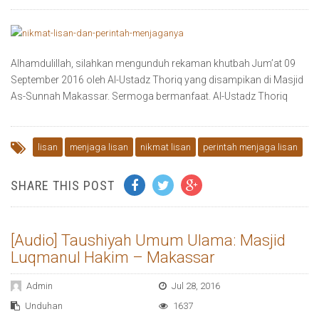
Alhamdulillah, silahkan mengunduh rekaman khutbah Jum’at 09
September 2016 oleh Al-Ustadz Thoriq yang disampikan di Masjid
As-Sunnah Makassar. Sermoga bermanfaat. Al-Ustadz Thoriq
lisan
menjaga lisan
nikmat lisan
perintah menjaga lisan
SHARE THIS POST
[Audio] Taushiyah Umum Ulama: Masjid
Luqmanul Hakim – Makassar
Admin
Jul 28, 2016
Unduhan
1637