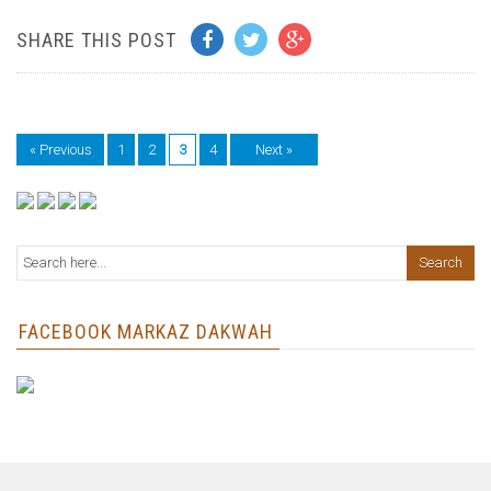
SHARE THIS POST
« Previous
1
2
3
4
Next »
FACEBOOK MARKAZ DAKWAH