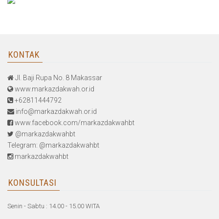
KONTAK
Jl. Baji Rupa No. 8 Makassar
www.markazdakwah.or.id
+62811444792
info@markazdakwah.or.id
www.facebook.com/markazdakwahbt
@markazdakwahbt
Telegram: @markazdakwahbt
markazdakwahbt
KONSULTASI
Senin - Sabtu : 14.00 - 15.00 WITA