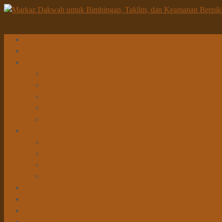
Beranda
Tentang Kami
Program
Dakwah
Sosial & Pembangunan
Pendidikan
Penelitian & Pengembangan
Kesehatan
Info Dakwah
Khutbah Id
Khutbah Jumat
Kajian Rutin
Tabligh Akbar
Donasi
Unduhan
Tanya Jawab