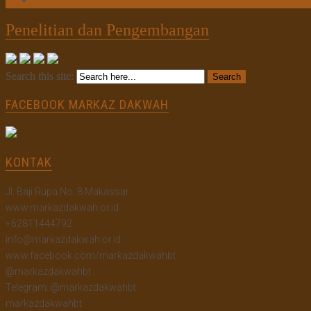
Tautan Web
Penelitian dan Pengembangan
Search this site:
FACEBOOK MARKAZ DAKWAH
KONTAK
Jl. Baji Rupa No. 8 Makassar
www.markazdakwah.or.id
+62811444792
info@markazdakwah.or.id
www.facebook.com/markazdakwahbt
@markazdakwahbt
Telegram: @markazdakwahbt
markazdakwahbt