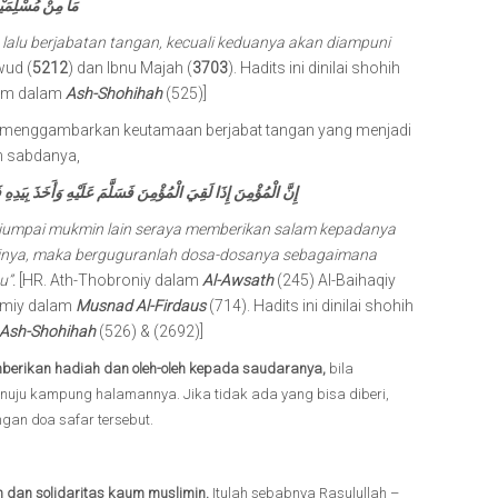
مَا مِنْ مُسْلِمَيْنِ
lalu berjabatan tangan, kecuali keduanya akan diampuni
wud (
5212
) dan Ibnu Majah (
3703
). Hadits ini dinilai shohih
lam dalam
Ash-Shohihah
(525)]
 menggambarkan keutamaan berjabat tangan yang menjadi
n sabdanya,
إِنَّ الْمُؤْمِنَ إِذَا لَقِيَ الْمُؤْمِنَ فَسَلَّمَ عَلَيْهِ وَأَخَذَ بِيَدِه
jumpai mukmin lain seraya memberikan salam kepadanya
inya, maka berguguranlah dosa-dosanya sebagaimana
u”.
[HR. Ath-Thobroniy dalam
Al-Awsath
(245) Al-Baihaqiy
amiy dalam
Musnad Al-Firdaus
(714). Hadits ini dinilai shohih
Ash-Shohihah
(526) & (2692)]
berikan hadiah dan oleh-oleh kepada saudaranya,
bila
uju kampung halamannya. Jika tidak ada yang bisa diberi,
an doa safar tersebut.
 dan solidaritas kaum muslimin.
Itulah sebabnya Rasulullah –