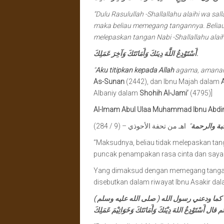
“Dulu Rasulullah -Shallallahu alaihi wa sal
maka beliau memegang tangannya. Beliau
melepaskan tangan Nabi -Shallallahu alaih
أَسْتَوْدِعُ اللَّهَ دِينَكَ وَأَمَانَتَكَ وَآخِرَ عَمَلِكَ.
“
Aku titipkan kepada Allah
agama, amanah
As-Sunan
(2442), dan Ibnu Majah dalam
Albaniy dalam
Shohih Al-Jami’
(4795)]
Al-Imam Abul Ulaa Muhammad Ibnu Abdir
اهـ من تحفة الأحوذي – (9 / 284)
“
حبة والرحمة
“Maksudnya, beliau tidak melepaskan tang
puncak penampakan rasa cinta dan sayan
Yang dimaksud dengan memegang tangan 
disebutkan dalam riwayat Ibnu Asakir da
ك كما ودعني رسول الله ( صلى الله عليه وسلم
ْتَوْدِعُ اللهَ دِيْنَكَ وَأَمَانَتَكَ وَخَوَاتِيْمَ عَمَلِكَ