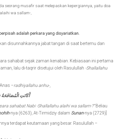
a seorang musafir saat melepaskan kepergiannya, yaitu doa
alaihi wa sallam-,
berpisah adalah perkara yang disyariatkan.
kkan disunnahkannya jabat tangan di saat bertemu dan
para sahabat sejak zaman kenabian. Kebiasaan ini pertama
man, lalu di-taqrir disetujui oleh Rasulullah
-Shallallahu
 Anas –
radhiyallahu anhu
-,
أَكَانَتِ الْمُصَافَحَةُ ف
ara sahabat Nabi -Shallallahu alaihi wa sallam-?”
Beliau
hohih
-nya (6263), At-Tirmidziy dalam
Sunan
-nya (2729)]
mnya terdapat keutamaan yang besar. Rasulullah –