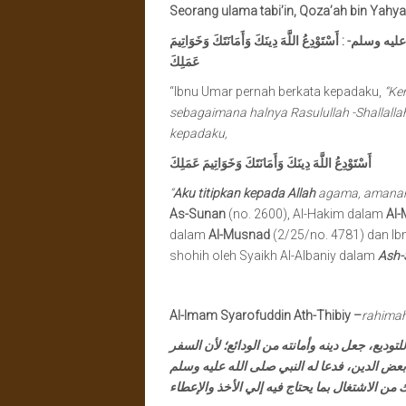
Seorang ulama tabi’in,
Qoza’ah bin Yahya
يه وسلم- : أَسْتَوْدِعُ اللَّهَ دِينَكَ وَأَمَانَتَكَ وَخَوَاتِيمَ
عَمَلِكَ
“Ibnu Umar pernah berkata kepadaku,
“Ke
sebagaimana halnya Rasulullah -Shallall
kepadaku,
أَسْتَوْدِعُ اللَّهَ دِينَكَ وَأَمَانَتَكَ وَخَوَاتِيمَ عَمَلِكَ
“
Aku titipkan kepada Allah
agama, amanah
As-Sunan
(no. 2600), Al-Hakim dalam
Al-
dalam
Al-Musnad
(2/25/no. 4781) dan Ib
shohih oleh Syaikh Al-Albaniy dalam
Ash-
Al-Imam Syarofuddin Ath-Thibiy
–
rahimah
توديع، جعل دينه وأمانته من الودائع؛ لأن السفر
عض الدين، فدعا له النبي صلى الله عليه وسلم
من الاشتغال بما يحتاج فيه إلي الأخذ والإعطاء