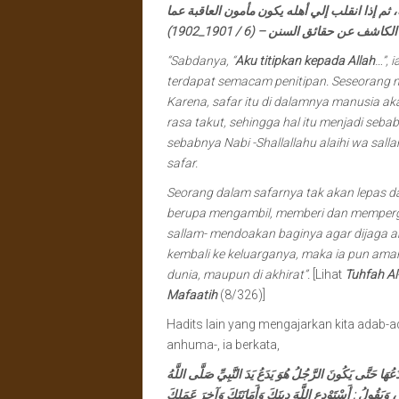
 ثم إذا انقلب إلي أهله يكون مأمون العاقبة عما
اشف عن حقائق السنن – (6 / 1901_1902
“Sabdanya, “
Aku titipkan kepada Allah
…”, 
terdapat semacam penitipan. Seseorang 
Karena, safar itu di dalamnya manusia a
rasa takut, sehingga hal itu menjadi seb
sebabnya Nabi -Shallallahu alaihi wa sal
safar.
Seorang dalam safarnya tak akan lepas d
berupa mengambil, memberi dan mempergau
sallam- mendoakan baginya agar dijaga am
kembali ke keluarganya, maka ia pun aman
dunia, maupun di akhirat”.
[Lihat
Tuhfah A
Mafaatih
(8/326)]
Hadits lain yang mengajarkan kita adab-ad
anhuma-, ia berkata,
َعُهَا حَتَّى يَكُونَ الرَّجُلُ هُوَ يَدَعُ يَدَ النَّبِيِّ صَلَّى اللَّهُ