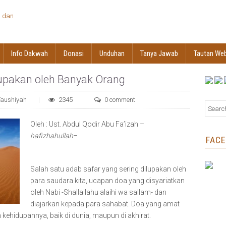
Info Dakwah
Donasi
Unduhan
Tanya Jawab
Tautan We
lupakan oleh Banyak Orang
Taushiyah
2345
0 comment
Oleh : Ust. Abdul Qodir Abu Fa’izah –
hafizhahullah
–
FAC
Salah satu adab safar yang sering dilupakan oleh
para saudara kita, ucapan doa yang disyariatkan
oleh Nabi -Shallallahu alaihi wa sallam- dan
diajarkan kepada para sahabat. Doa yang amat
kehidupannya, baik di dunia, maupun di akhirat.