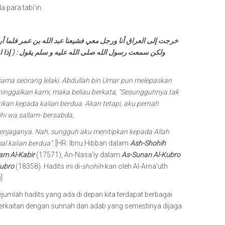
a para tabi’in.
خرجت إلى العراق أنا ورجل معي فشيعنا عبد الله بن عمر فلما أر
ولكن سمعت رسول الله صلى الله عليه و سلم يقول : ( إذا ا
rsama seorang lelaki. Abdullah bin Umar pun melepaskan
ninggalkan kami, maka beliau berkata, “Sesungguhnya tak
kan kepada kalian berdua. Akan tetapi, aku pernah
ihi wa sallam- bersabda,
n menjaganya. Nah, sungguh aku menitipkan kepada Allah
l kalian berdua”.
[HR. Ibnu Hibban dalam
Ash-Shohih
am Al-Kabir
(17571), An-Nasa’iy dalam
As-Sunan Al-Kubro
Kubro
(18358). Hadits ini di-
shohih
-kan oleh Al-Arna’uth
]
umlah hadits yang ada di depan kita terdapat berbagai
berkaitan dengan sunnah dan adab yang semestinya dijaga