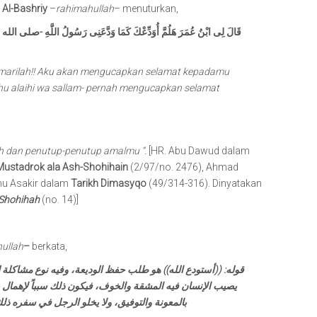
 Al-Bashriy
–
rahimahullah
– menuturkan,
قَالَ لِى ابْنُ عُمَرَ هَلُمَّ أُوَدِّعْكَ كَمَا وَدَّعَنِى رَسُولُ اللَّهِ -صلى الله عل
marilah!! Aku akan mengucapkan selamat kepadamu
ahu alaihi wa sallam- pernah mengucapkan selamat
 dan penutup-penutup amalmu “.
[HR. Abu Dawud dalam
Mustadrok ala Ash-Shohihain
(2/97/no. 2476), Ahmad
nu Asakir dalam
Tarikh Dimasyqo
(49/314-316). Dinyatakan
Shohihah
(no. 14)]
ullah
–
berkata,
قوله: ((أستودع الله)) هو طلب حفظ الوديعة، وفيه نوع مشاكلة لل
يصيب الإنسان فيه المشقة والخوف، فيكون ذلك سبباً لإهمال ب
بالمعونة والتوفيق، ولا يخلو الرجل في سفره ذلك 