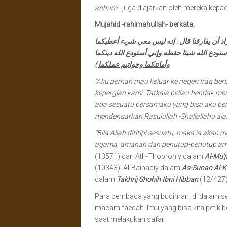
anhum
-, juga diajarkan oleh mereka kepad
Mujahid -rahimahullah- berkata,
اد أن يفارقنا قال : إنه ليس معي شيء أعطيكما
ستودع الله شيئا حفظه
وإني أستودع الله دينكما
وأمانتكما وخواتيم عملكما )
“Aku pernah mau keluar ke negeri Iraq be
kepergian kami. Tatkala beliau hendak me
ada sesuatu bersamaku yang bisa aku beri
mendengarkan Rasulullah -Shallallahu ala
“Bila Allah dititipi sesuatu, maka ia aka
agama, amanah dan penutup-penutup ama
(13571) dan Ath-Thobroniy dalam
Al-Mu’j
(10343), Al-Baihaqiy dalam
As-Sunan Al-
dalam
Takhrij Shohih Ibni Hibban
(12/427)
Para pembaca yang budiman, di dalam sej
macam faedah ilmu yang bisa kita petik 
saat melakukan safar: