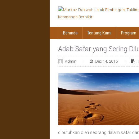
Beranda
Tentang Kami
Program
Adab Safar yang Sering Di
Admin
Dec 14, 2016
dibutuhkan oleh seorang dalam safar dan 