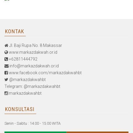
KONTAK
Jl. Baji Rupa No. 8 Makassar
www.markazdakwah.or.id
+62811444792
info@markazdakwah.or.id
www.facebook.com/markazdakwahbt
@markazdakwahbt
Telegram: @markazdakwahbt
markazdakwahbt
KONSULTASI
Senin - Sabtu : 14.00 - 15.00 WITA