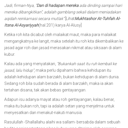
Jadi, firman-Nya, “
Dan di hadapan mereka
ada dinding sampai hari
mereka dibangkitkan”, adalah gamblang sekali dalam meniadakan
aqidah reinkarnasi secara mutlak”
.[Lihat
Mukhtashor At-Tuhfah Al-
Itsna Al-Asyariyyah
(hal.201) karya Al-Alusy]
Ketika roh kita dicabut oleh malaikat maut, maka para malaikat
mengangkatnya ke langit, maka setelah itu roh kita dikembalikan ke
jasad agar roh dan jasad merasakan nikmat atau siksaan di alam
kubur.
Kalau ada yang menyatakan,
“Bukankah saat itu ruh kembali ke
jasad, lalu hidup”
, maka perlu dipahami bahwa kehidupan itu
adalah kehidupan alam barzakh, bukan kehidupan di alam dunia.
Sedang roh bila sudah berada di alam barzakh, maka ia akan
tertahan disana, tak akan bebas gentayangan.
Adapun isu adanya mayat atau roh gentayangan, kalau benar,
maka itu bukan roh, tapi ia adalah setan yang menjelma untuk
menyesatkan dan menakut-nakuti manusia.
Rasulullah -Shallallahu alaihi wa sallam- bersabda dalam sebuah