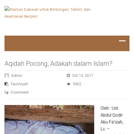
Aqidah Pocong, Adakah dalam Islam?
Admin
Oct 13, 2017
Taushiyah
5562
0 comment
Oleh : Ust.
Abdul Qodir
Abu Fa’izah,
Lc. –