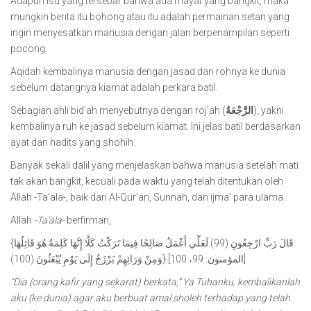
Adapun isu yang tersebar bahwa ada mayat yang bangkit, maka
mungkin berita itu bohong atau itu adalah permainan setan yang
ingin menyesatkan manusia dengan jalan berpenampilan seperti
pocong.
Aqidah kembalinya manusia dengan jasad dan rohnya ke dunia
sebelum datangnya kiamat adalah perkara batil.
Sebagian ahli bid’ah menyebutnya dengan roj’ah (
الرَّجْعَةُ
), yakni
kembalinya ruh ke jasad sebelum kiamat. Ini jelas batil berdasarkan
ayat dan hadits yang shohih.
Banyak sekali dalil yang menjelaskan bahwa manusia setelah mati
tak akan bangkit, kecuali pada waktu yang telah ditentukan oleh
Allah -Ta’ala-, baik dari Al-Qur’an, Sunnah, dan ijma’ para ulama.
Allah
-Ta’ala-
berfirman,
{قَالَ رَبِّ ارْجِعُونِ (99) لَعَلِّي أَعْمَلُ صَالِحًا فِيمَا تَرَكْتُ كَلَّا إِنَّهَا كَلِمَةٌ هُوَ قَائِلُهَا
وَمِنْ وَرَائِهِمْ بَرْزَخٌ إِلَى يَوْمِ يُبْعَثُونَ (100)} [المؤمنون: 99، 100]
“Dia (orang kafir yang sekarat) berkata,” Ya Tuhanku, kembalikanlah
aku (ke dunia) agar aku berbuat amal sholeh terhadap yang telah