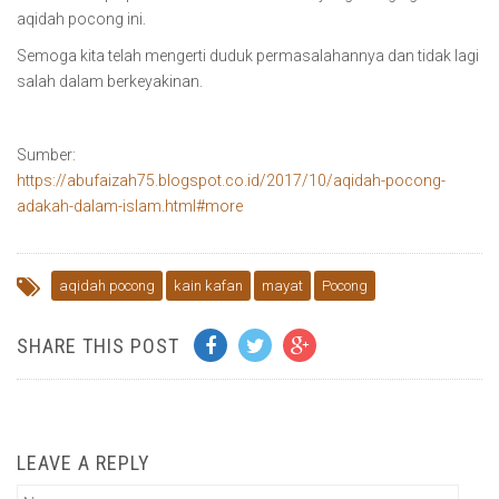
aqidah pocong ini.
Semoga kita telah mengerti duduk permasalahannya dan tidak lagi
salah dalam berkeyakinan.
Sumber:
https://abufaizah75.blogspot.co.id/2017/10/aqidah-pocong-
adakah-dalam-islam.html#more
aqidah pocong
kain kafan
mayat
Pocong
SHARE THIS POST
LEAVE A REPLY