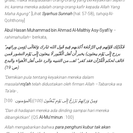
ghaib, maka waspadailah orang-orang yang berkeyakinan seperti
ini, karena mereka adalah orang-orang kafir kepada Allah Yang
Maha Agung”.
[Lihat
Syarhus Sunnah
(hal. 57-58),
tahqiq
Al-
Qohthoniy]
Abul Hasan Muhammad bin Ahmad Al-Malthiy Asy-Syafi’iy
–
rahimahullah
– berkata,
“فَكَذَلِك قَوْلهم فِي الرّجْعَة أكذبهم فِيهِ قَول الله تبَارك وَتَعَالَى {وَمن ورائهم
برزخ إِلَى يَوْم يبعثون} يخبر أَن أهل الْقُبُور لَا يبعثون إِلَى يَوْم النشور فَمن
خَالف لحكم الْقُرْآن فقد كفر.” اهـــ من التنبيه والرد على أهل الأهواء والبدع
(ص: 19)
“Demikian pula tentang keyakinan mereka dalam
masalah
roj’ah
telah didustakan oleh firman Allah –Tabaroka wa
Ta’ala- ,
وَمِنْ وَرَائِهِمْ بَرْزَخٌ إِلَى يَوْمِ يُبْعَثُونَ (100)}
[المؤمنون: 100]
“Dan di hadapan mereka ada dinding sampai hari mereka
dibangkitkan”.
(QS.
Al-Mu’minun
: 100)
Allah mengabarkan bahwa
para penghuni kubur tak akan