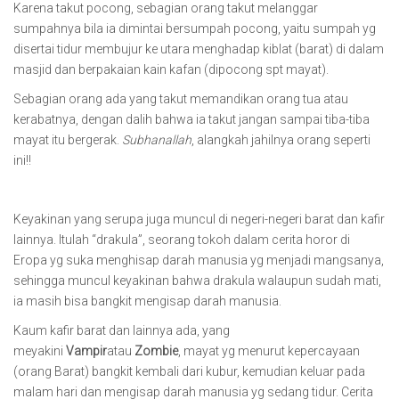
Karena takut pocong, sebagian orang takut melanggar
sumpahnya bila ia dimintai bersumpah pocong, yaitu sumpah yg
disertai tidur membujur ke utara menghadap kiblat (barat) di dalam
masjid dan berpakaian kain kafan (dipocong spt mayat).
Sebagian orang ada yang takut memandikan orang tua atau
kerabatnya, dengan dalih bahwa ia takut jangan sampai tiba-tiba
mayat itu bergerak.
Subhanallah
, alangkah jahilnya orang seperti
ini!!
Keyakinan yang serupa juga muncul di negeri-negeri barat dan kafir
lainnya. Itulah “drakula”, seorang tokoh dalam cerita horor di
Eropa yg suka menghisap darah manusia yg menjadi mangsanya,
sehingga muncul keyakinan bahwa drakula walaupun sudah mati,
ia masih bisa bangkit mengisap darah manusia.
Kaum kafir barat dan lainnya ada, yang
meyakini
Vampir
atau
Zombie
, mayat yg menurut kepercayaan
(orang Barat) bangkit kembali dari kubur, kemudian keluar pada
malam hari dan mengisap darah manusia yg sedang tidur. Cerita