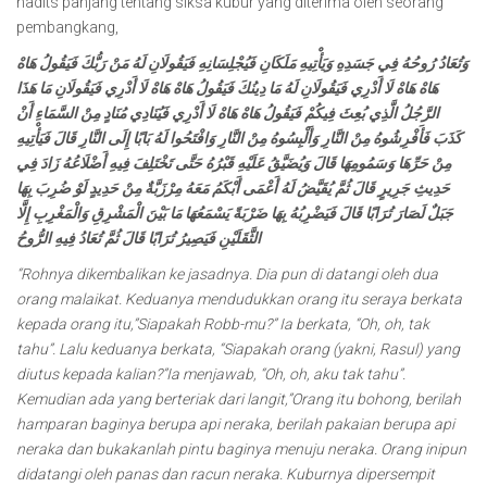
hadits panjang tentang siksa kubur yang diterima oleh seorang
pembangkang,
وَتُعَادُ رُوحُهُ فِي جَسَدِهِ وَيَأْتِيهِ مَلَكَانِ فَيُجْلِسَانِهِ فَيَقُولَانِ لَهُ مَنْ رَبُّكَ فَيَقُولُ هَاهْ
هَاهْ هَاهْ لَا أَدْرِي فَيَقُولَانِ لَهُ مَا دِينُكَ فَيَقُولُ هَاهْ هَاهْ لَا أَدْرِي فَيَقُولَانِ مَا هَذَا
الرَّجُلُ الَّذِي بُعِثَ فِيكُمْ فَيَقُولُ هَاهْ هَاهْ لَا أَدْرِي فَيُنَادِي مُنَادٍ مِنْ السَّمَاءِ أَنْ
كَذَبَ فَأَفْرِشُوهُ مِنْ النَّارِ وَأَلْبِسُوهُ مِنْ النَّارِ وَافْتَحُوا لَهُ بَابًا إِلَى النَّارِ قَالَ فَيَأْتِيهِ
مِنْ حَرِّهَا وَسَمُومِهَا قَالَ وَيُضَيَّقُ عَلَيْهِ قَبْرُهُ حَتَّى تَخْتَلِفَ فِيهِ أَضْلَاعُهُ زَادَ فِي
حَدِيثِ جَرِيرٍ قَالَ ثُمَّ يُقَيَّضُ لَهُ أَعْمَى أَبْكَمُ مَعَهُ مِرْزَبَّةٌ مِنْ حَدِيدٍ لَوْ ضُرِبَ بِهَا
جَبَلٌ لَصَارَ تُرَابًا قَالَ فَيَضْرِبُهُ بِهَا ضَرْبَةً يَسْمَعُهَا مَا بَيْنَ الْمَشْرِقِ وَالْمَغْرِبِ إِلَّا
الثَّقَلَيْنِ فَيَصِيرُ تُرَابًا قَالَ ثُمَّ تُعَادُ فِيهِ الرُّوحُ
“Rohnya dikembalikan ke jasadnya. Dia pun di datangi oleh dua
orang malaikat. Keduanya mendudukkan orang itu seraya berkata
kepada orang itu,”Siapakah Robb-mu?” Ia berkata, “Oh, oh, tak
tahu”. Lalu keduanya berkata, “Siapakah orang (yakni, Rasul) yang
diutus kepada kalian?”Ia menjawab, “Oh, oh, aku tak tahu”.
Kemudian ada yang berteriak dari langit,”Orang itu bohong, berilah
hamparan baginya berupa api neraka, berilah pakaian berupa api
neraka dan bukakanlah pintu baginya menuju neraka. Orang inipun
didatangi oleh panas dan racun neraka. Kuburnya dipersempit