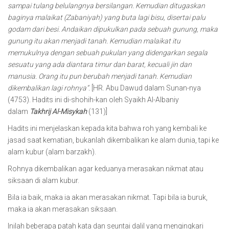
sampai tulang belulangnya bersilangan. Kemudian ditugaskan
baginya malaikat (Zabaniyah) yang buta lagi bisu, disertai palu
godam dari besi. Andaikan dipukulkan pada sebuah gunung, maka
gunung itu akan menjadi tanah. Kemudian malaikat itu
memukulnya dengan sebuah pukulan yang didengarkan segala
sesuatu yang ada diantara timur dan barat, kecuali jin dan
manusia. Orang itu pun berubah menjadi tanah. Kemudian
dikembalikan lagi rohnya”.
[HR. Abu Dawud dalam Sunan-nya
(4753). Hadits ini di-shohih-kan oleh Syaikh Al-Albaniy
dalam
Takhrij Al-Misykah
(131)]
Hadits ini menjelaskan kepada kita bahwa roh yang kembali ke
jasad saat kematian, bukanlah dikembalikan ke alam dunia, tapi ke
alam kubur (alam barzakh).
Rohnya dikembalikan agar keduanya merasakan nikmat atau
siksaan di alam kubur.
Bila ia baik, maka ia akan merasakan nikmat. Tapi bila ia buruk,
maka ia akan merasakan siksaan.
Inilah beberapa patah kata dan seuntai dalil yang mengingkari