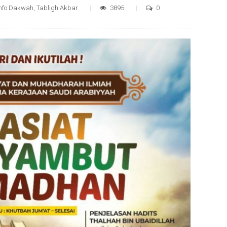
Info Dakwah
,
Tabligh Akbar
3895
0