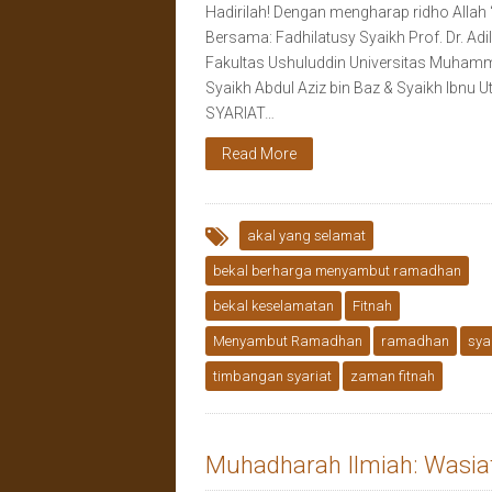
Hadirilah! Dengan mengharap ridho Allah 
Bersama: Fadhilatusy Syaikh Prof. Dr. A
Fakultas Ushuluddin Universitas Muhamm
Syaikh Abdul Aziz bin Baz & Syaikh Ib
SYARIAT…
Read More
akal yang selamat
bekal berharga menyambut ramadhan
bekal keselamatan
Fitnah
Menyambut Ramadhan
ramadhan
sya
timbangan syariat
zaman fitnah
Muhadharah Ilmiah: Wasi