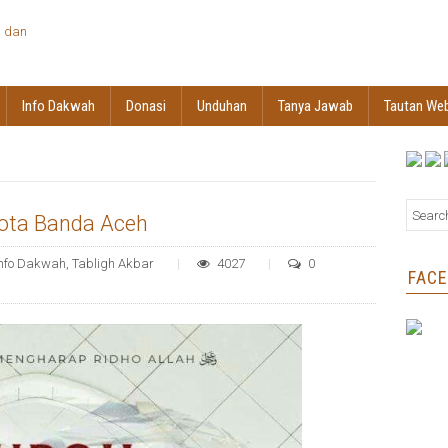
Info Dakwah
Donasi
Unduhan
Tanya Jawab
Tautan We
Kota Banda Aceh
Info Dakwah
,
Tabligh Akbar
4027
0
FAC