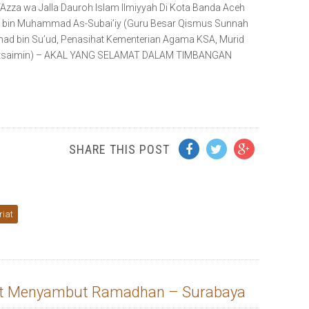
‘Azza wa Jalla Dauroh Islam Ilmiyyah Di Kota Banda Aceh
dil bin Muhammad As-Subai’iy (Guru Besar Qismus Sunnah
ad bin Su’ud, Penasihat Kementerian Agama KSA, Murid
nu Utsaimin) – AKAL YANG SELAMAT DALAM TIMBANGAN
SHARE THIS POST
riat
at Menyambut Ramadhan – Surabaya