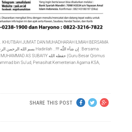
ga.. KHUTBAH JUM’AT DAN MUHADHARAH ILMIAH BERSAMA
AI’IY حفظه الله (Guru Besar Qismus
hammad bin Su’ud, Penasihat Kementerian Agama KSA,
SHARE THIS POST