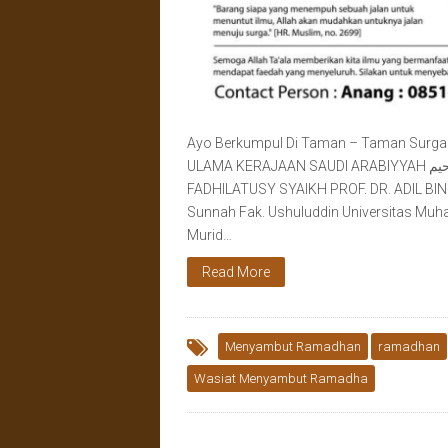
Ayo Berkumpul Di Taman – Taman Sur
ULAMA KERAJAAN SAUDI ARABIYYAH بسم الله الرحمن الرحيم Hadirilah …‼️‼️ إن شآء اللّٰه : Bersama :
FADHILATUSY SYAIKH PROF. DR. ADIL BIN MUHAMMAD AS SUB
Sunnah Fak. Ushuluddin Universitas Mu
Murid…
Read More
Menyambut Ramadhan
ramadhan
Wasiat Menyambut Ramadha