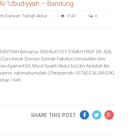
Al-‘Ubudiyyah – Bandung
Info Dakwah
,
Tabligh Akbar
3142
0
‘UBUDIYYAH Bersama: FADHILATUSY SYAIKH PROF. DR. ADIL
(Guru besar Qismus Sunnah Fakultas Ushuluddin Univ.
an Agama KSA, Murid Syaikh Abdul Aziz Ibn Abdullah Ibn
saimin -rahimahumullah-) Penerjemah: USTADZ ALI BASUKI,
ya’ban 1440…
SHARE THIS POST