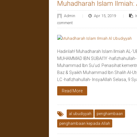
Muhadharah Islam Ilmiah: 
Admin
Apr 15, 2019
comment
Hadirilah! Muhadharah Islam Ilmiah AL-
MUHAMMAD IBN SUBAI’IY -hafizhahullah- 
Muhammad Ibn Su’ud. Penasihat kementri
Baz & Syaikh Muhammad Ibn Shalih Al-Ut
LC -hafizhahullah- InsyaAllah Selasa, 9 S
Read More
al ubudiyyah
penghambaan
penghambaan kepada Allah