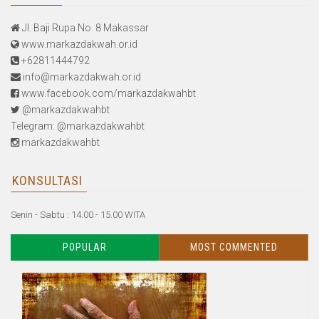
Jl. Baji Rupa No. 8 Makassar
www.markazdakwah.or.id
+62811444792
info@markazdakwah.or.id
www.facebook.com/markazdakwahbt
@markazdakwahbt
Telegram: @markazdakwahbt
markazdakwahbt
KONSULTASI
Senin - Sabtu : 14.00 - 15.00 WITA
POPULAR
MOST COMMENTED