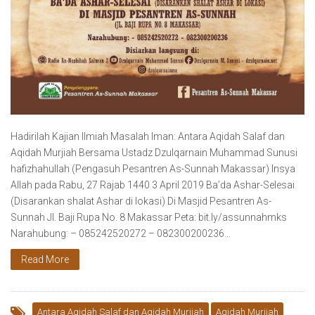
Hadirilah Kajian Ilmiah Masalah Iman: Antara Aqidah Salaf dan
Aqidah Murjiah Bersama Ustadz Dzulqarnain Muhammad Sunusi
hafizhahullah (Pengasuh Pesantren As-Sunnah Makassar) Insya
Allah pada Rabu, 27 Rajab 1440 3 April 2019 Ba’da Ashar-Selesai
(Disarankan shalat Ashar di lokasi) Di Masjid Pesantren As-
Sunnah Jl. Baji Rupa No. 8 Makassar Peta: bit.ly/assunnahmks
Narahubung: – 085242520272 – 082300200236…
Read More
Antara Aqidah Salaf dan Aqidah Murjiah
Aqidah Murjiah