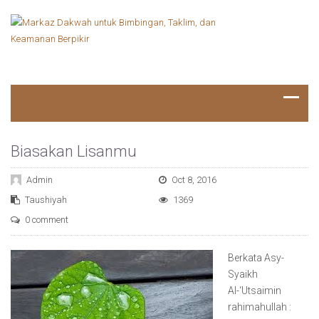
Biasakan Lisanmu
Admin
Oct 8, 2016
Taushiyah
1369
0 comment
Berkata Asy-
Syaikh
Al-‘Utsaimin
rahimahullah :