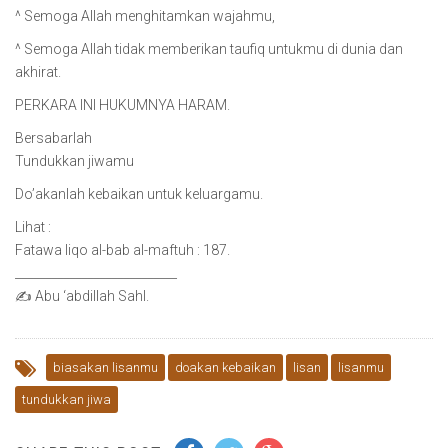
^ Semoga Allah menghitamkan wajahmu,
^ Semoga Allah tidak memberikan taufiq untukmu di dunia dan
akhirat.
PERKARA INI HUKUMNYA HARAM.
Bersabarlah
Tundukkan jiwamu
Do’akanlah kebaikan untuk keluargamu.
Lihat :
Fatawa liqo al-bab al-maftuh : 187.
___________________________
✍ Abu ‘abdillah Sahl.
biasakan lisanmu
doakan kebaikan
lisan
lisanmu
tundukkan jiwa