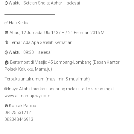
⌚️ Waktu : Setelah Shalat Ashar – selesai
____________________________
✅ Hari Kedua :
📆 Ahad, 12 Jumadal Ula 1437 H / 21 Februari 2016 M
🔖 Tema : Ada Apa Setelah Kematian
⌚️ Waktu : 09:30 – selesai
🏠 Bertempat di Masjid 45 Lombang-Lombang (Depan Kantor
Polsek Kalukku, Mamuju)
Terbuka untuk umum (muslimin & muslimah)
🌐 Insya Allah disiarkan langsung melalui radio streaming di
www.al-mamujuwy.com
☎️ Kontak Panitia :
085255312121
082348446913