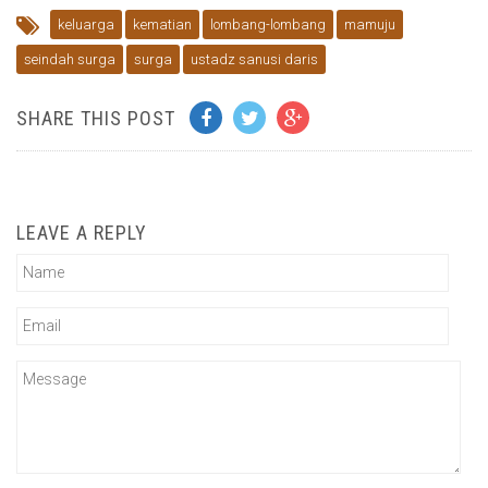
keluarga
kematian
lombang-lombang
mamuju
seindah surga
surga
ustadz sanusi daris
SHARE THIS POST
LEAVE A REPLY