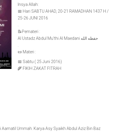
Insya Allah:
📅 Hari SABTU AHAD, 20-21 RAMADHAN 1437 H /
25-26 JUNI 2016
.
📝Pemateri :
Al Ustadz Abdul Mu’thi Al Maedani حفظه الله
.
📜 Materi :
📅 Sabtu ( 25 Juni 2016)
🌾 FIKIH ZAKAT FITRAH
Li Aamatil Ummah. Karya Asy Syaikh Abdul Aziz Bin Baz