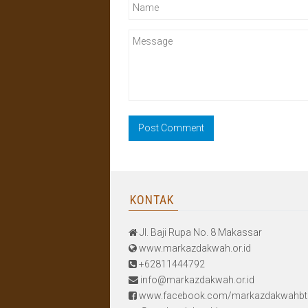
KONTAK
Jl. Baji Rupa No. 8 Makassar
www.markazdakwah.or.id
+62811444792
info@markazdakwah.or.id
www.facebook.com/markazdakwahbt