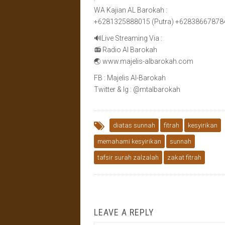
WA Kajian AL Barokah :
+6281325888015 (Putra) +6283866787843
🔊Live Streaming Via :
📻 Radio Al Barokah
🌏 www.majelis-albarokah.com
FB : Majelis Al-Barokah
Twitter & Ig : @mtalbarokah
diatas sunnah
fitrah
kesyirikan
memahami kesyirikan
sunnah
tafsir surah zalzalah
zakat fitrah
LEAVE A REPLY