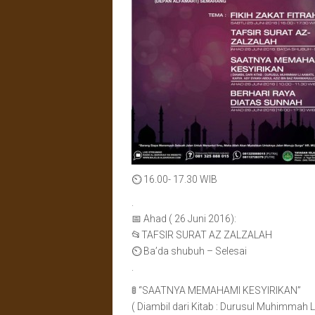
⏲ 16.00- 17.30 WIB
.
📅 Ahad ( 26 Juni 2016):
📂TAFSIR SURAT AZ ZALZALAH
⏲ Ba’da shubuh – Selesai
.
🚦 “SAATNYA MEMAHAMI KESYIRIKAN”
( Diambil dari Kitab : Durusul Muhimmah 