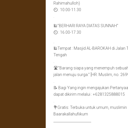
Rahimahulloh)
⏲ : 10.00-11.30
.
🕌”BERHARI RAYA DIATAS SUNNAH”
⏲ : 16.00-17.30
.
🕌Tempat : Masjid AL-BAROKAH di Jalan 
Tengah
.
🛣”Barang siapa yang menempuh sebuah j
jalan menuju surga.” [HR. Muslim, no. 269
.
📝 Bagi Yang ingin mengajukan Pertanya
dapat dikirim melalui : +6281325888015
.
💐Gratis: Terbuka untuk umum, muslimin
Baarakallahufiikum
______________________
.