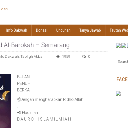
Info Dakwah
Donasi
Unduhan
Tanya Jawab
Tautan We
id Al-Barokah – Semarang
Info Dakwah
,
Tabligh Akbar
1959
0
BULAN
FAC
PENUH
BERKAH
☝️Dengan mengharapkan Ridho Allah
.
📢 Hadirilah….!
D A U R O H I S L A M I L M I A H
.