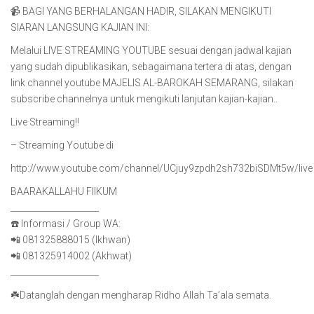
📹 BAGI YANG BERHALANGAN HADIR, SILAKAN MENGIKUTI
SIARAN LANGSUNG KAJIAN INI:
Melalui LIVE STREAMING YOUTUBE sesuai dengan jadwal kajian
yang sudah dipublikasikan, sebagaimana tertera di atas, dengan
link channel youtube MAJELIS AL-BAROKAH SEMARANG, silakan
subscribe channelnya untuk mengikuti lanjutan kajian-kajian..
Live Streaming!!
– Streaming Youtube di
http://www.youtube.com/channel/UCjuy9zpdh2sh732biSDMt5w/live
BAARAKALLAHU FIIKUM
_____________________
☎️ Informasi / Group WA:
📲 081325888015 (Ikhwan)
📲 081325914002 (Akhwat)
_____________________
☘️Datanglah dengan mengharap Ridho Allah Ta’ala semata.