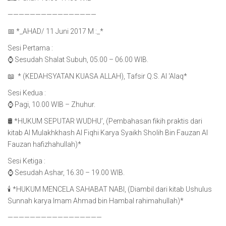
————————————————
📅 *_AHAD/ 11 Juni 2017 M :_*
Sesi Pertama :
⌚️ Sesudah Shalat Subuh, 05.00 – 06.00 WIB.
📖 ⁠⁠⁠ * (KEDAHSYATAN KUASA ALLAH), Tafsir Q.S. Al ‘Alaq*
Sesi Kedua :
⌚️ Pagi, 10.00 WIB – Zhuhur.
🛢 *HUKUM SEPUTAR WUDHU’, (Pembahasan fikih praktis dari
kitab Al Mulakhkhash Al Fiqhi Karya Syaikh Sholih Bin Fauzan Al
Fauzan hafizhahullah)*
Sesi Ketiga :
⌚️ Sesudah Ashar, 16.30 – 19.00 WIB.
🕯 *HUKUM MENCELA SAHABAT NABI, (Diambil dari kitab Ushulus
Sunnah karya Imam Ahmad bin Hambal rahimahullah)*
—————————————————