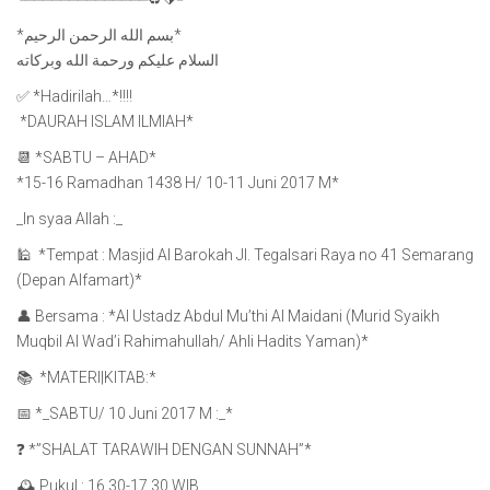
*بسم الله الرحمن الرحيم*
السلام عليكم ورحمة الله وبركاته
✅ *Hadirilah…*‼️‼️
⁠⁠⁠ *DAURAH ISLAM ILMIAH*
📆 *SABTU – AHAD*
*15-16 Ramadhan 1438 H/ 10-11 Juni 2017 M*
_In syaa Allah :_
🕌 ⁠⁠⁠ *Tempat : Masjid Al Barokah Jl. Tegalsari Raya no 41 Semarang
(Depan Alfamart)*
👤 Bersama : *Al Ustadz Abdul Mu’thi Al Maidani (Murid Syaikh
Muqbil Al Wad’i Rahimahullah/ Ahli Hadits Yaman)*
📚 ⁠⁠⁠ *MATERI|KITAB:*
📅 *_SABTU/ 10 Juni 2017 M :_*⁠⁠⁠
❓ *”SHALAT TARAWIH DENGAN SUNNAH”*
🕰 Pukul : 16.30-17.30 WIB