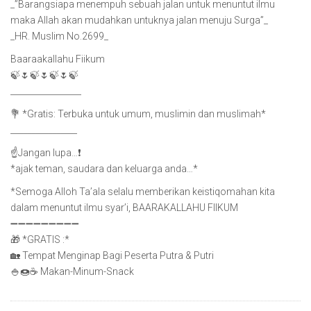
_”Barangsiapa menempuh sebuah jalan untuk menuntut ilmu
maka Allah akan mudahkan untuknya jalan menuju Surga”_
_HR. Muslim No.2699_
Baaraakallahu Fiikum
🍃🌷🍃🌷🍃🌷🍃
_________________
💐 *Gratis: Terbuka untuk umum, muslimin dan muslimah*
________________
☝️Jangan lupa…❗️
*ajak teman, saudara dan keluarga anda…*
*Semoga Alloh Ta’ala selalu memberikan keistiqomahan kita
dalam menuntut ilmu syar’i, BAARAKALLAHU FIIKUM
➖➖➖➖➖➖➖➖➖
🎁 *GRATIS :*
🏡 Tempat Menginap Bagi Peserta Putra & Putri
🍚🍩☕️ Makan-Minum-Snack