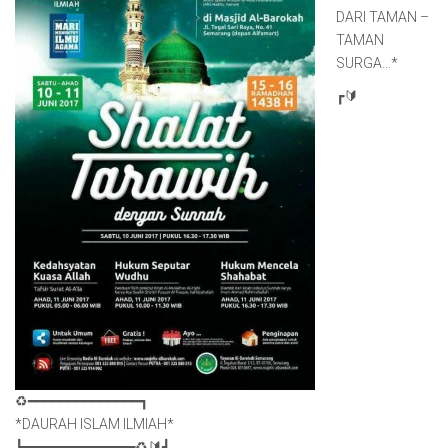
DARI TAMAN –
TAMAN
SURGA…*
┏🔰
♻️━━━━━━━━━━━━━━┓
*DAURAH ISLAM ILMIAH*
┗━━━━━━━━━━━━━━♻️🔰┛