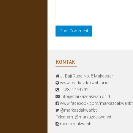
KONTAK
Jl. Baji Rupa No. 8 Makassar
www.markazdakwah.or.id
+62811444792
info@markazdakwah.or.id
www.facebook.com/markazdakwahbt
@markazdakwahbt
Telegram: @markazdakwahbt
markazdakwahbt