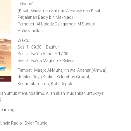
Teladan”
(Kisah Keislaman Salman Al-Farisy dan Kisah
Perjalanan Baqiy bin Makhlad)
Pemateri : Al Ustadz Dzulqarnain M.Sunusi
Hafidzahullah
Waktu:
Sesi 1 : 09.30 – Dzuhur
Sesi 2 : Ba’da Ashar – 17.00
Sesi 3 : Ba’da Maghrib – Selesai
Tempat : Masjid Al-Muhajirin wal Anshar (Amwa)
di Jalan Raya Krukut, Kelurahan Grogol,
Kecamatan Limo, Kota Depok
an untuk menuntut ilmu, Allah akan mudahkan untuknya
].
treaming:
nein Radio : Syiar Tauhid