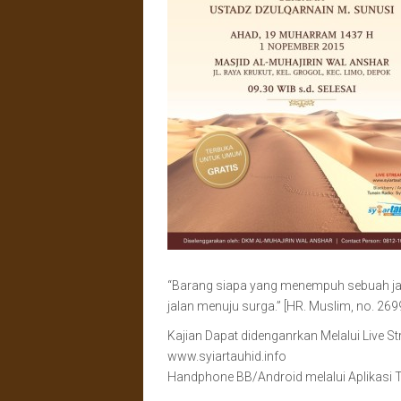
“Barang siapa yang menempuh sebuah jal
jalan menuju surga.” [HR. Muslim, no. 2699
Kajian Dapat didenganrkan Melalui Live S
www.syiartauhid.info
Handphone BB/Android melalui Aplikasi Tu