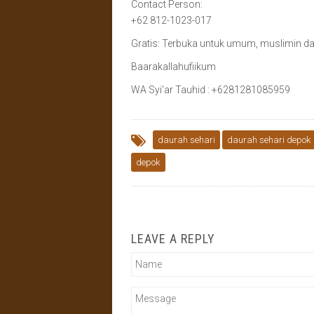
Contact Person:
+62 812-1023-017
Gratis: Terbuka untuk umum, muslimin d
Baarakallahufiikum
WA Syi’ar Tauhid : +6281281085959
daurah sehari
daurah sehari depok
depok
LEAVE A REPLY