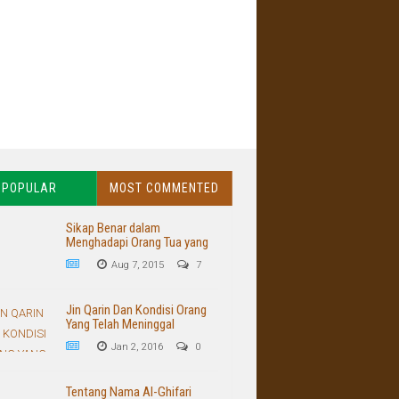
POPULAR
MOST COMMENTED
Sikap Benar dalam
Menghadapi Orang Tua yang
Buruk dan Kasar
Aug 7, 2015
7
Jin Qarin Dan Kondisi Orang
Yang Telah Meninggal
Jan 2, 2016
0
Tentang Nama Al-Ghifari