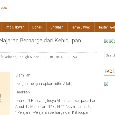
Info Dakwah
Donasi
Unduhan
Tanya Jawab
Tautan We
elajaran Berharga dari Kehidupan
nfo Dakwah
,
Tabligh Akbar
1814
0
FAC
Bismillah
Dengan mengharapkan ridho Allah,
Hadirilah!
Dauroh 1 Hari yang Insya Allah diadakan pada hari
Ahad, 19 Muharram 1436 H / 1 November 2015
” Pelajaran-Pelajaran Berharga dari Kehidupan