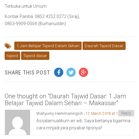
Terbuka untuk Umum.
Kontak Panitia: 0852 4252 0272 (Siraj),
0853-9909-0004 (Burhanuddin)
1 Jam Belajar Tajwid Dalam Sehari
Daurah Tajwid Dasar
tajwid
Tajwid dasar
SHARE THIS POST
One thought on “
Daurah Tajwid Dasar: 1 Jam
Belajar Tajwid Dalam Sehari – Makassar
”
Reply
Wahyumy Hiemmaningsih
12 March 2018 at 10:49 am
Assalamualikum wr wb. Saya bertanya bgaimna
cara mnjadi jiwa pnyabar tipsnya?