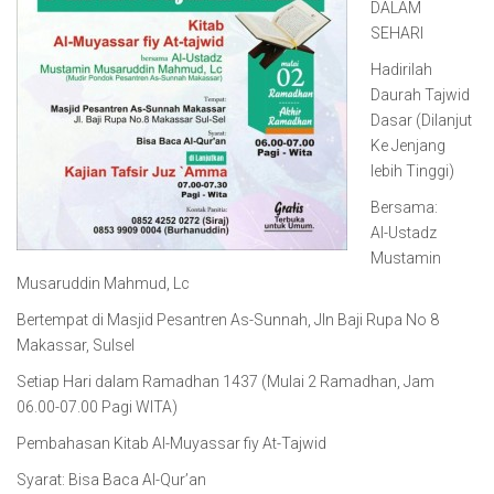
DALAM
SEHARI
Hadirilah
Daurah Tajwid
Dasar (Dilanjut
Ke Jenjang
lebih Tinggi)
Bersama:
Al-Ustadz
Mustamin
Musaruddin Mahmud, Lc
Bertempat di Masjid Pesantren As-Sunnah, Jln Baji Rupa No 8
Makassar, Sulsel
Setiap Hari dalam Ramadhan 1437 (Mulai 2 Ramadhan, Jam
06.00-07.00 Pagi WITA)
Pembahasan Kitab Al-Muyassar fiy At-Tajwid
Syarat: Bisa Baca Al-Qur’an