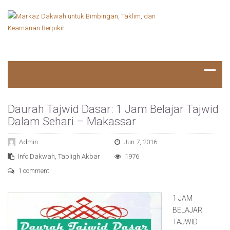
Daurah Tajwid Dasar: 1 Jam Belajar Tajwid
Dalam Sehari – Makassar
Admin
Jun 7, 2016
Info Dakwah
,
Tabligh Akbar
1976
1 comment
1 JAM
BELAJAR
TAJWID