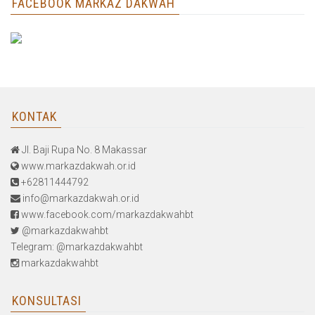
FACEBOOK MARKAZ DAKWAH
KONTAK
Jl. Baji Rupa No. 8 Makassar
www.markazdakwah.or.id
+62811444792
info@markazdakwah.or.id
www.facebook.com/markazdakwahbt
@markazdakwahbt
Telegram: @markazdakwahbt
markazdakwahbt
KONSULTASI