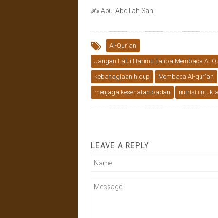
✍ Abu ‘Abdillah Sahl
Al-Qur`an
Jangan Lalui Harimu Tanpa Membaca Al-Q
kebahagiaan hidup
Membaca Al-qur'an
menjaga kesehatan badan
nutrisi untuk 
LEAVE A REPLY