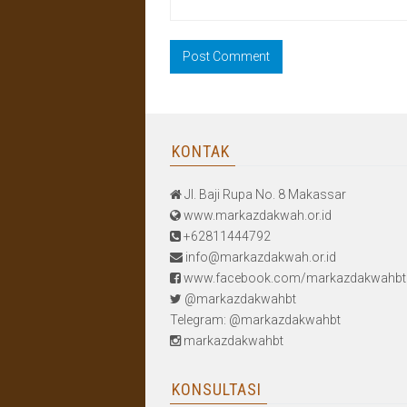
KONTAK
Jl. Baji Rupa No. 8 Makassar
www.markazdakwah.or.id
+62811444792
info@markazdakwah.or.id
www.facebook.com/markazdakwahbt
@markazdakwahbt
Telegram: @markazdakwahbt
markazdakwahbt
KONSULTASI