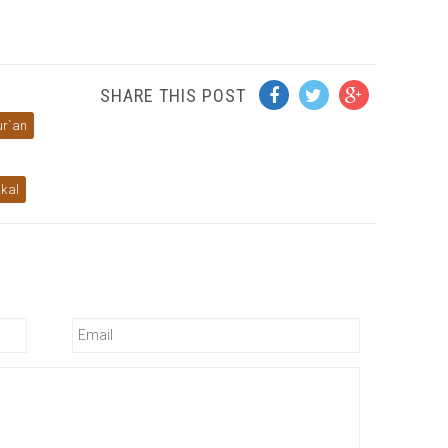
SHARE THIS POST
ur`an
akal