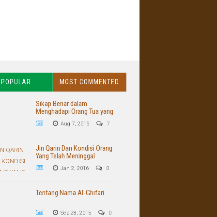
POPULAR
MOST COMMENTED
Sikap Benar dalam
Menghadapi Orang Tua yang
Buruk dan Kasar
Aug 7, 2015
7
Jin Qarin Dan Kondisi Orang
Yang Telah Meninggal
Jan 2, 2016
0
Tentang Nama Al-Ghifari
Sep 28, 2015
0