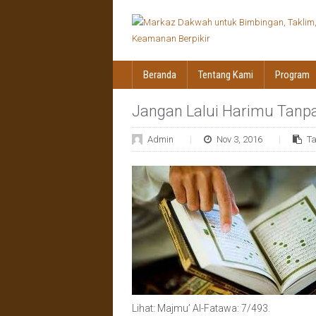
Beranda
Tentang Kami
Program
Jangan Lalui Harimu Tanp
Admin
Nov 3, 2016
T
Lihat: Majmu’ Al-Fatawa: 7/493.