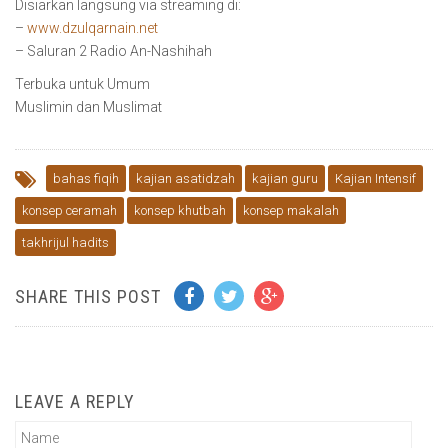
Disiarkan langsung via streaming di:
–
www.dzulqarnain.net
– Saluran 2 Radio An-Nashihah
Terbuka untuk Umum
Muslimin dan Muslimat
bahas fiqih
kajian asatidzah
kajian guru
Kajian Intensif
konsep ceramah
konsep khutbah
konsep makalah
takhrijul hadits
SHARE THIS POST
LEAVE A REPLY