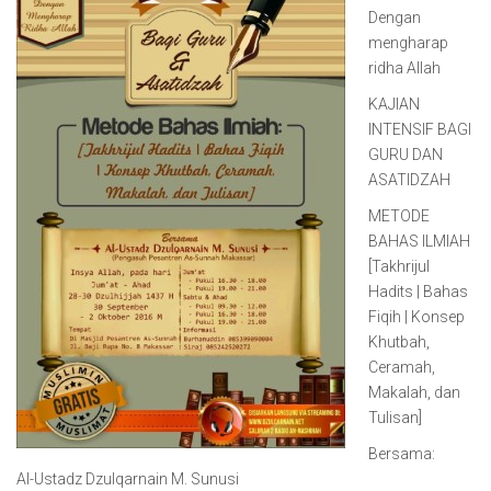
Dengan
mengharap
ridha Allah
KAJIAN
INTENSIF BAGI
GURU DAN
ASATIDZAH
METODE
BAHAS ILMIAH
[Takhrijul
Hadits | Bahas
Fiqih | Konsep
Khutbah,
Ceramah,
Makalah, dan
Tulisan]
Bersama:
Al-Ustadz Dzulqarnain M. Sunusi