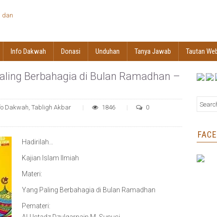
Info Dakwah
Donasi
Unduhan
Tanya Jawab
Tautan We
 Paling Berbahagia di Bulan Ramadhan –
nfo Dakwah
,
Tabligh Akbar
1846
0
FAC
Hadirilah…
Kajian Islam Ilmiah
Materi:
Yang Paling Berbahagia di Bulan Ramadhan
Pemateri: