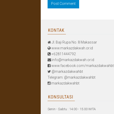
KONTAK
Jl. Baji Rupa No. 8 Makassar
www.markazdakwah.or.id
+62811444792
info@markazdakwah.or.id
www.facebook.com/markazdakwahbt
@markazdakwahbt
Telegram: @markazdakwahbt
markazdakwahbt
KONSULTASI
Senin - Sabtu : 14.00 - 15.00 WITA