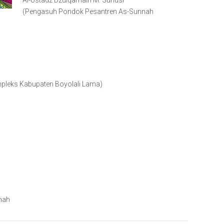
Al-Ustadz Dzulqarnain M. Sunusi
(Pengasuh Pondok Pesantren As-Sunnah
mpleks Kabupaten Boyolali Lama)
mah