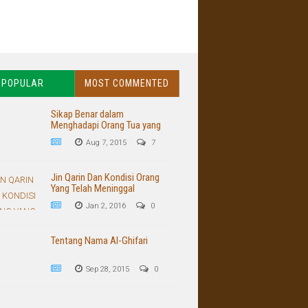
POPULAR
MOST COMMENTED
Sikap Benar dalam
Menghadapi Orang Tua yang
Buruk dan Kasar
Aug 7, 2015
7
Jin Qarin Dan Kondisi Orang
Yang Telah Meninggal
Jan 2, 2016
0
Tentang Nama Al-Ghifari
Sep 28, 2015
0