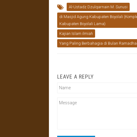
Al-Ustadz Dzulqarnain M. Sunusi
di Masjid Agung Kabupaten Boyolali (Kompl
Kabupaten Boyolali Lama)
Kajian Islam ilmiah
Yang Paling Berbahagia di Bulan Ramadha
LEAVE A REPLY