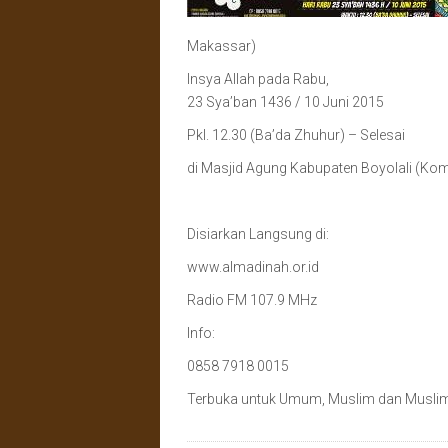
Makassar)
Insya Allah pada Rabu,
23 Sya’ban 1436 / 10 Juni 2015
Pkl. 12.30 (Ba’da Zhuhur) – Selesai
di Masjid Agung Kabupaten Boyolali (Ko
Disiarkan Langsung di:
www.almadinah.or.id
Radio FM 107.9 MHz
Info:
0858 7918 0015
Terbuka untuk Umum, Muslim dan Musli