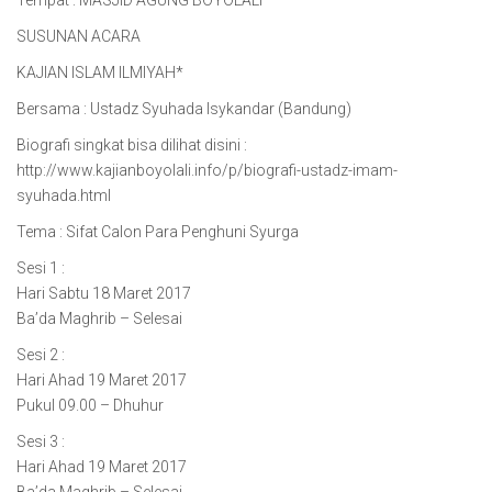
Tempat : MASJID AGUNG BOYOLALI
SUSUNAN ACARA
KAJIAN ISLAM ILMIYAH*
Bersama : Ustadz Syuhada Isykandar (Bandung)
Biografi singkat bisa dilihat disini :
http://www.kajianboyolali.info/p/biografi-ustadz-imam-
syuhada.html
Tema : Sifat Calon Para Penghuni Syurga
Sesi 1 :
Hari Sabtu 18 Maret 2017
Ba’da Maghrib – Selesai
Sesi 2 :
Hari Ahad 19 Maret 2017
Pukul 09.00 – Dhuhur
Sesi 3 :
Hari Ahad 19 Maret 2017