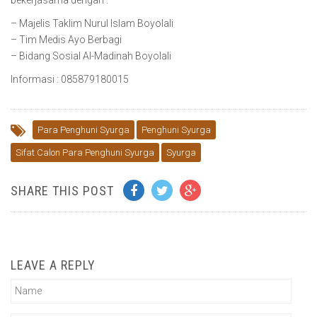
bekerjasama dengan :
– Majelis Taklim Nurul Islam Boyolali
– Tim Medis Ayo Berbagi
– Bidang Sosial Al-Madinah Boyolali
Informasi : 085879180015
Para Penghuni Syurga
Penghuni Syurga
Sifat Calon Para Penghuni Syurga
Syurga
SHARE THIS POST
LEAVE A REPLY