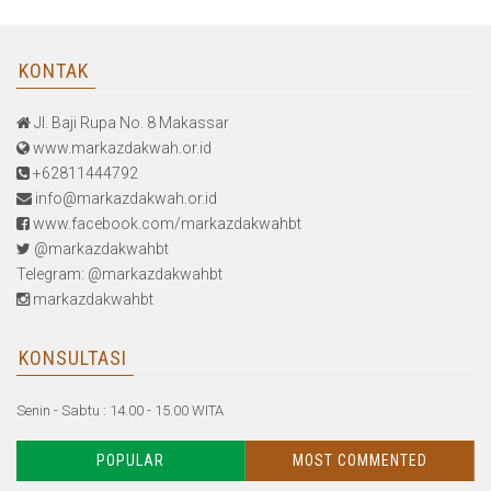
KONTAK
Jl. Baji Rupa No. 8 Makassar
www.markazdakwah.or.id
+62811444792
info@markazdakwah.or.id
www.facebook.com/markazdakwahbt
@markazdakwahbt
Telegram: @markazdakwahbt
markazdakwahbt
KONSULTASI
Senin - Sabtu : 14.00 - 15.00 WITA
POPULAR
MOST COMMENTED