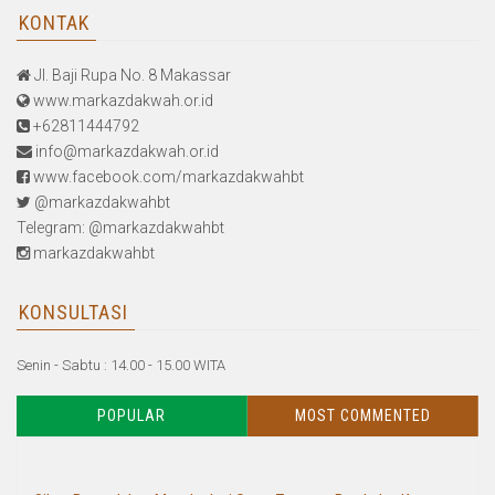
KONTAK
Jl. Baji Rupa No. 8 Makassar
www.markazdakwah.or.id
+62811444792
info@markazdakwah.or.id
www.facebook.com/markazdakwahbt
@markazdakwahbt
Telegram: @markazdakwahbt
markazdakwahbt
KONSULTASI
Senin - Sabtu : 14.00 - 15.00 WITA
POPULAR
MOST COMMENTED