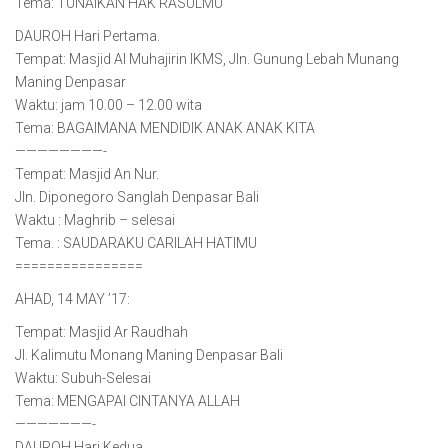
Tema: TUNAIKAN HAK RASULMU
DAUROH Hari Pertama.
Tempat: Masjid Al Muhajirin IKMS, Jln. Gunung Lebah Munang
Maning Denpasar
Waktu: jam 10.00 – 12.00 wita
Tema: BAGAIMANA MENDIDIK ANAK ANAK KITA
————————-
Tempat: Masjid An Nur.
Jln. Diponegoro Sanglah Denpasar Bali
Waktu : Maghrib – selesai
Tema. : SAUDARAKU CARILAH HATIMU
================
AHAD, 14 MAY ’17:
Tempat: Masjid Ar Raudhah
Jl. Kalimutu Monang Maning Denpasar Bali
Waktu: Subuh-Selesai
Tema: MENGAPAI CINTANYA ALLAH
———————-
DAUROH Hari Kedua