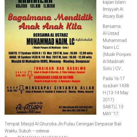
kajian Islam
Ilmiyyah Al
Atsary Bali
Bersama:
Al-Ustad
Muhammad
Naim LC
(Mudir Ponpes
Al Madinah
Solo ) CV ,
Pada 16-17
sya,ban 1438
H (13-14 May
2017)
SABTU, 13
MAY ’17:
Tempat: Masjid Al Ghuroba Jln.Pulau Ceningan Denpasar Bali
Waktu: Subuh – selesai