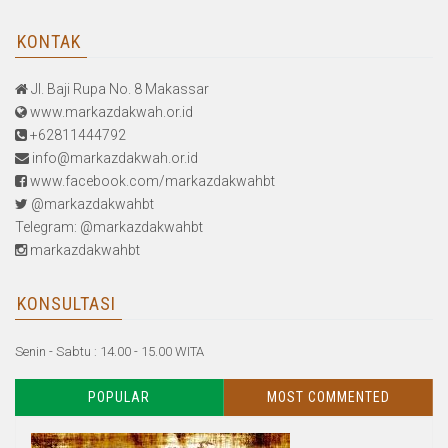
KONTAK
Jl. Baji Rupa No. 8 Makassar
www.markazdakwah.or.id
+62811444792
info@markazdakwah.or.id
www.facebook.com/markazdakwahbt
@markazdakwahbt
Telegram: @markazdakwahbt
markazdakwahbt
KONSULTASI
Senin - Sabtu : 14.00 - 15.00 WITA
POPULAR
MOST COMMENTED