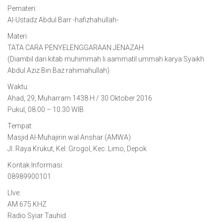
Pemateri:
Al-Ustadz Abdul Barr -hafizhahullah-
Materi:
TATA CARA PENYELENGGARAAN JENAZAH
(Diambil dari kitab muhimmah li aammatil ummah karya Syaikh
Abdul Aziz Bin Baz rahimahullah)
Waktu:
Ahad, 29, Muharram 1438 H / 30 Oktober 2016
Pukul, 08.00 – 10.30 WIB
Tempat:
Masjid Al-Muhajirin wal Anshar (AMWA)
Jl. Raya Krukut, Kel. Grogol, Kec. Limo, Depok
Kontak Informasi:
08989900101
LIve:
AM 675 KHZ
Radio Syiar Tauhid