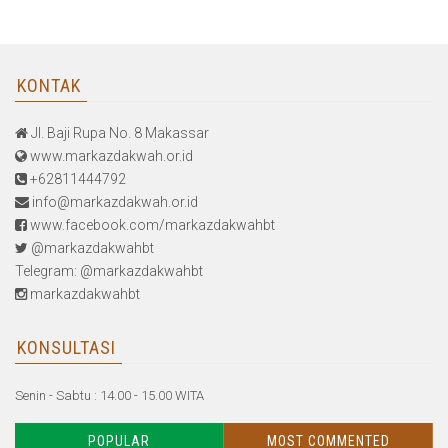
KONTAK
Jl. Baji Rupa No. 8 Makassar
www.markazdakwah.or.id
+62811444792
info@markazdakwah.or.id
www.facebook.com/markazdakwahbt
@markazdakwahbt
Telegram: @markazdakwahbt
markazdakwahbt
KONSULTASI
Senin - Sabtu : 14.00 - 15.00 WITA
POPULAR
MOST COMMENTED