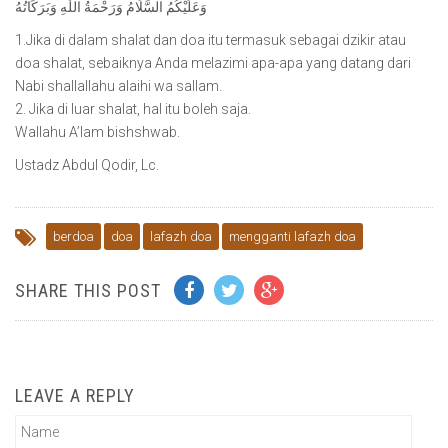
وَعَلَيْكُمُ السَّلَامُ وَرَحْمَةُ اللّٰهِ وَبَرَكَاتُهُ
1.Jika di dalam shalat dan doa itu termasuk sebagai dzikir atau
doa shalat, sebaiknya Anda melazimi apa-apa yang datang dari
Nabi shallallahu alaihi wa sallam.
2. Jika di luar shalat, hal itu boleh saja.
Wallahu A’lam bishshwab.
Ustadz Abdul Qodir, Lc.
berdoa
doa
lafazh doa
mengganti lafazh doa
SHARE THIS POST
LEAVE A REPLY