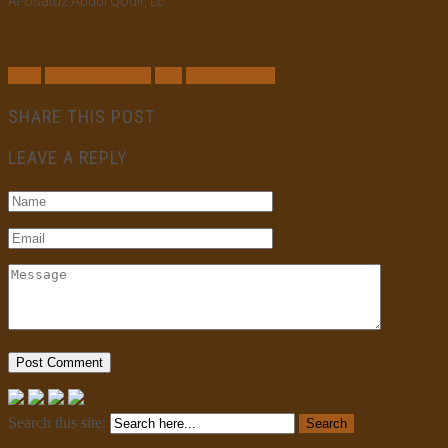
Al-Usatdz Abdul Qodir, Lc.
Guru
Meluruskan Niat
Niat
Seorang Guru
SHARE THIS POST
LEAVE A REPLY
Search this site: