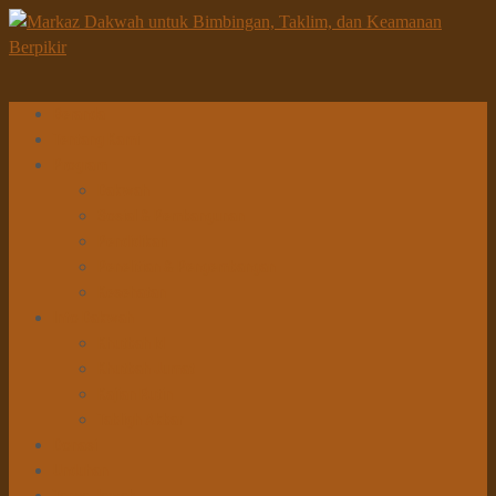
Beranda
Tentang Kami
Program
Dakwah
Sosial & Pembangunan
Pendidikan
Penelitian & Pengembangan
Kesehatan
Info Dakwah
Khutbah Id
Khutbah Jumat
Kajian Rutin
Tabligh Akbar
Donasi
Unduhan