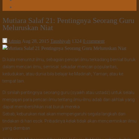
Tanya Jawab
Tautan Web
Mutiara Salaf 21: Pentingnya Seorang Guru
Meluruskan Niat
Admin
Aug 28, 2015
Taushiyah
1324
0 comment
Di kala menuntut ilmu, sebagian pencari ilmu terkadang berniat buruk
dalam mencari ilmu, semisal: sekadar mencari popularitas,
kedudukan, atau dunia bila belajar ke Madinah, Yaman, atau ke
tempat lain.
Di sinilah pentingnya seorang guru (syaikh atau ustadz) untuk selalu
mengajari para pencari ilmu tentang ilmu-ilmu adab dan akhlak yang
dapat membersihkan niat buruk mereka.
Sebab, keburukan niat akan mempengaruhi segala langkah dan
tindakan di hari esok. Pribadinya kelak tidak akan mencerminkan ilmu
yang diemban.