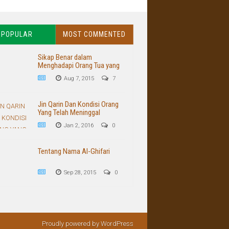
POPULAR
MOST COMMENTED
Sikap Benar dalam
Menghadapi Orang Tua yang
Buruk dan Kasar
Aug 7, 2015
7
Jin Qarin Dan Kondisi Orang
Yang Telah Meninggal
Jan 2, 2016
0
Tentang Nama Al-Ghifari
Sep 28, 2015
0
Proudly powered by WordPress