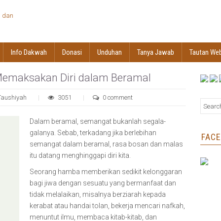
Info Dakwah
Donasi
Unduhan
Tanya Jawab
Tautan We
 Memaksakan Diri dalam Beramal
Taushiyah
3051
0 comment
Dalam beramal, semangat bukanlah segala-
galanya. Sebab, terkadang jika berlebihan
FAC
semangat dalam beramal, rasa bosan dan malas
itu datang menghinggapi diri kita.
Seorang hamba memberikan sedikit kelonggaran
bagi jiwa dengan sesuatu yang bermanfaat dan
tidak melalaikan, misalnya berziarah kepada
kerabat atau handai tolan, bekerja mencari nafkah,
menuntut ilmu, membaca kitab-kitab, dan