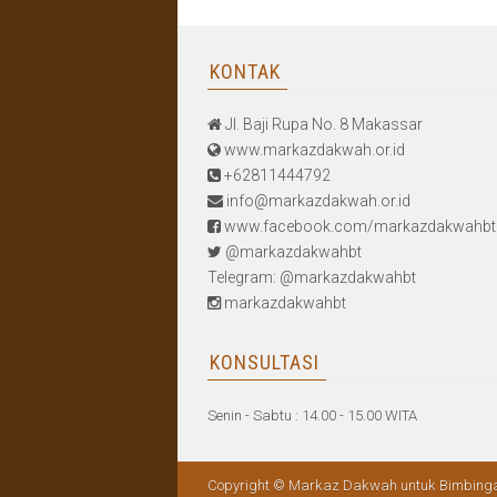
KONTAK
Jl. Baji Rupa No. 8 Makassar
www.markazdakwah.or.id
+62811444792
info@markazdakwah.or.id
www.facebook.com/markazdakwahbt
@markazdakwahbt
Telegram: @markazdakwahbt
markazdakwahbt
KONSULTASI
Senin - Sabtu : 14.00 - 15.00 WITA
Copyright © Markaz Dakwah untuk Bimbinga