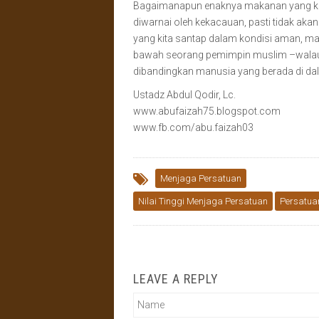
Bagaimanapun enaknya makanan yang kita
diwarnai oleh kekacauan, pasti tidak aka
yang kita santap dalam kondisi aman, m
bawah seorang pemimpin muslim –walaupu
dibandingkan manusia yang berada di da
Ustadz Abdul Qodir, Lc.
www.abufaizah75.blogspot.com
www.fb.com/abu.faizah03
Menjaga Persatuan
Nilai Tinggi Menjaga Persatuan
Persatua
LEAVE A REPLY