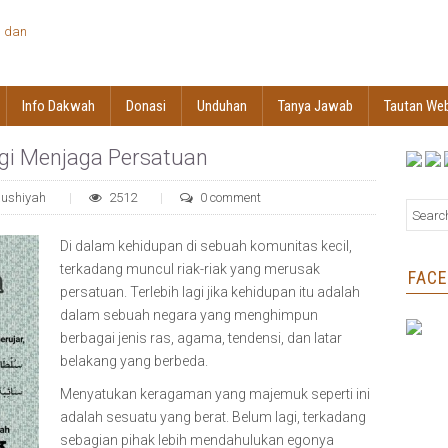
Info Dakwah
Donasi
Unduhan
Tanya Jawab
Tautan We
nggi Menjaga Persatuan
aushiyah
2512
0 comment
Di dalam kehidupan di sebuah komunitas kecil,
terkadang muncul riak-riak yang merusak
FAC
persatuan. Terlebih lagi jika kehidupan itu adalah
dalam sebuah negara yang menghimpun
berbagai jenis ras, agama, tendensi, dan latar
belakang yang berbeda.
Menyatukan keragaman yang majemuk seperti ini
adalah sesuatu yang berat. Belum lagi, terkadang
sebagian pihak lebih mendahulukan egonya