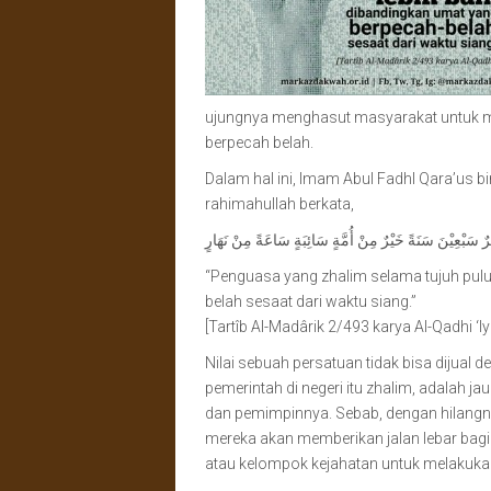
ujungnya menghasut masyarakat untuk 
berpecah belah.
Dalam hal ini, Imam Abul Fadhl Qara’us bi
rahimahullah berkata,
“Penguasa yang zhalim selama tujuh pulu
belah sesaat dari waktu siang.”
[Tartîb Al-Madârik 2/493 karya Al-Qadhi ‘I
Nilai sebuah persatuan tidak bisa dijual
pemerintah di negeri itu zhalim, adalah j
dan pemimpinnya. Sebab, dengan hilangn
mereka akan memberikan jalan lebar bagi
atau kelompok kejahatan untuk melakuka