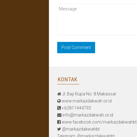
KONTAK
Jl. Baji Rupa No. 8 Makassar
www.markazdakwah.or.id
+62811444792
info@markazdakwah.or.id
www.facebook.com/markazdakwahbt
@markazdakwahbt
Telegram: @markazdakwahbt