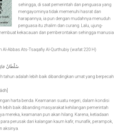
sehingga, di saat pemerintah dan penguasa yang
mengayominya tidak memenuhi hasrat dan
harapannya, ia pun dengan mudahnya menuduh
penguasa itu zhalim dan curang. Lalu, ujung-
membuat kekacauan dan pemberontakan sehingga manusia
n Al-Abbas Ats-Tsaqafiy Al-Qurthubiy (wafat 220 H)
سُلْطَانٌ جَائِرٌ سَبْعِيْنَ سَنَةً خَيْرٌ مِنْ أُمَّةٍ سَائِبَةٍ سَاعَةً مِنْ نَهَارٍ.
h tahun adalah lebih baik dibandingkan umat yang berpecah
yâdh]
 dengan harta benda. Keamanan suatu negeri, dalam kondisi
auh lebih baik dibanding masyarakat kehilangan pemerintah
ya mereka, keamanan pun akan hilang. Karena, ketiadaan
 para perusak dari kalangan kaum kafir, munafik, perampok,
n aksinya.