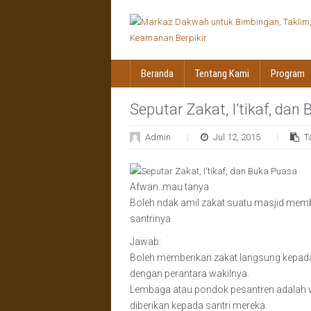
Beranda
Tentang Kami
Program
Seputar Zakat, I’tikaf, dan
Admin
Jul 12, 2015
T
Afwan..mau tanya
Boleh ndak amil zakat suatu masjid memb
santrinya
Jawab:
Boleh memberikan zakat langsung kepad
dengan perantara wakilnya.
Lembaga atau pondok pesantren adalah wa
diberikan kepada santri mereka.