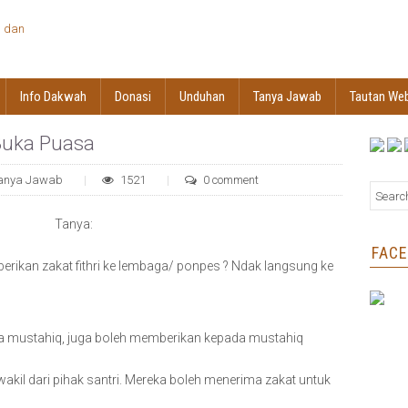
Info Dakwah
Donasi
Unduhan
Tanya Jawab
Tautan We
 Buka Puasa
anya Jawab
1521
0 comment
Tanya:
FAC
erikan zakat fithri ke lembaga/ ponpes ? Ndak langsung ke
a mustahiq, juga boleh memberikan kepada mustahiq
kil dari pihak santri. Mereka boleh menerima zakat untuk