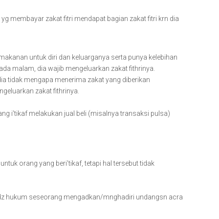
g membayar zakat fitri mendapat bagian zakat fitri krn dia
makanan untuk diri dan keluarganya serta punya kelebihan
da malam, dia wajib mengeluarkan zakat fithrinya.
, dia tidak mengapa menerima zakat yang diberikan
geluarkan zakat fithrinya.
g i’tikaf melakukan jual beli (misalnya transaksi pulsa)
tuk orang yang beri’tikaf, tetapi hal tersebut tidak
satidz hukum seseorang mengadkan/mnghadiri undangsn acra