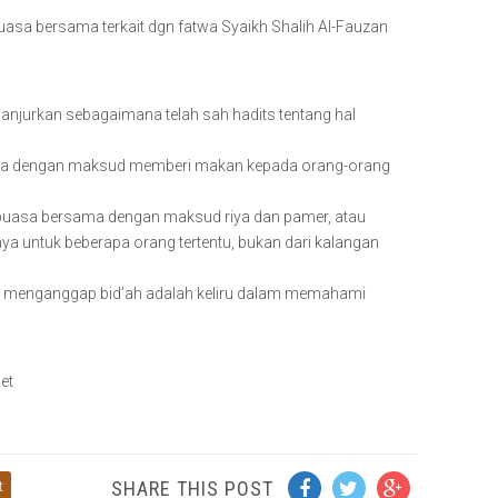
uasa bersama terkait dgn fatwa Syaikh Shalih Al-Fauzan
ianjurkan sebagaimana telah sah hadits tentang hal
ma dengan maksud memberi makan kepada orang-orang
a puasa bersama dengan maksud riya dan pamer, atau
 untuk beberapa orang tertentu, bukan dari kalangan
ang menganggap bid’ah adalah keliru dalam memahami
et
SHARE THIS POST
t