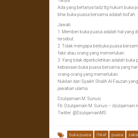
Tanya:
Ada yang bertanya tadz ttg hukum buka p
bhw buka puasa bersama adalah bid’ah.
Jawab:
1. Memberi buka puasa adalah hal yang d
tersebut.
2. Tidak mengapa berbuka puasa bersa
fakir atau orang yang memerlukan.
3. Yang tidak diperbolehkan adalah buk
kebiasaan buka puasa bersama yang hanya
orang-orang yang memerlukan.
Nukilan dari Syaikh Shalih Al-Fauzan y
jawaban ulama.
Dzulqarnain M. Sunusi
Fb: Dzulqarnain M. Sunusi – dzulqarnain.n
Twitter: @DzulqarnainMS
buka puasa
i'tikaf
puasa
zaka