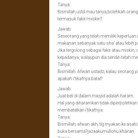
Tanya:
Bismillah.ustd mau tanya,bolehkah orang y
termasuk fakir/miskin?
Jawab:
Seseorang yang telah memiliki keperluan 
makanan sebanyak satu sha’ atau lebih pa
Jika tergolong sebagai fakir atau miskin
kepadanya, walaupun dia sendiri telah men
Tanya:
Bismillah. Afwan ustadz, kalau seorang yan
apakah i’tikafnya batal?
Jawab:
Jual-beli di dalam masjid adalah haram.
Hal yang diharamkan tidak diperbolehkan un
membatalkan i’tikafnya.
Tanya:
Bismillah, afwan akh,.tlg tnyakan ke a
buka bersama?jazaakumullohu khairan.