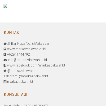
KONTAK
Jl. Baji Rupa No. 8 Makassar
www.markazdakwah.or.id
+62811444792
info@markazdakwah.or.id
www.facebook.com/markazdakwahbt
@markazdakwahbt
Telegram: @markazdakwahbt
markazdakwahbt
KONSULTASI
Senin - Sabtu : 14.00 - 15.00 WITA