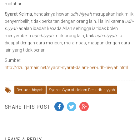
matahari.
Syarat Kelima,
hendaknya hewan
udh-hiyyah
merupakan hak milik
penyembelih, tidak berkaitan dengan orang lain. Hal ini karena
udh-
hiyyah
adalah ibadah kepada Allah sehingga ia tidak boleh
menyembelih
udh-hiyyah
milik orang lain, baik
udh-hiyyah
itu
didapat dengan cara mencuri, merampas, maupun dengan cara
lain yang tidak benar.
Sumber:
http://dzulqarnain.net/syarat-syarat-dalam-ber-udh-hiyyah.html
Ber-udh-hiyyah
Syarat-Syarat dalam Ber-udh-hiyyah
SHARE THIS POST
LEAVE A REPLY