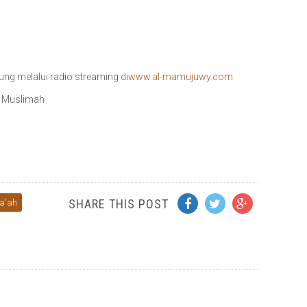
sung melalui radio streaming di
www.al-mamujuwy.com
& Muslimah
SHARE THIS POST
a'ah