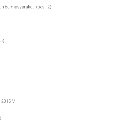
an bermasyarakat” (sesi. 2)
a)
r 2015 M
)