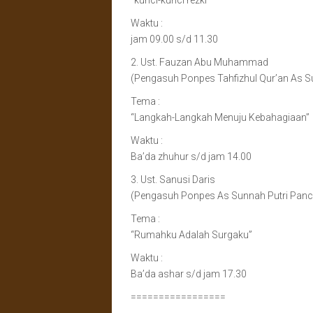
“kunci-kunci rezki”
Waktu :
jam 09.00 s/d 11.30
2. Ust. Fauzan Abu Muhammad
(Pengasuh Ponpes Tahfizhul Qur’an As S
Tema :
“Langkah-Langkah Menuju Kebahagiaan”
Waktu :
Ba’da zhuhur s/d jam 14.00
3. Ust. Sanusi Daris
(Pengasuh Ponpes As Sunnah Putri Panc
Tema :
“Rumahku Adalah Surgaku”
Waktu :
Ba’da ashar s/d jam 17.30
=================