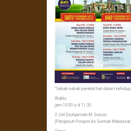
“Sebab-sebab perekat hati dalam kehidup
Waktu :
jam 10.00 s/d 11.30
2. Ust Dzulqarnain M. Sunusi
(Pengasuh Ponpes As Sunnah Makassar