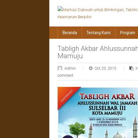
Beranda
Tentang Kami
Program
Tabligh Akbar Ahlussunnah
Mamuju
Admin
Oct 23, 2015
I
comment