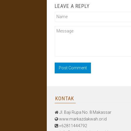
LEAVE A REPLY
KONTAK
Jl. Baji Rupa No. 8 Makassar
www.markazdakwah.or.id
+62811444792