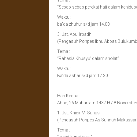
Tema :
“Sebab-sebab perekat hati dalam kehidup
Waktu :
ba’da zhuhur s/d jam 14.00
3. Ust. Abul Irbadh
(Pengasuh Ponpes Ibnu Abbas Bulukumb
Tema :
“Rahasia Khusyu’ dalam sholat”
Waktu :
Ba’da ashar s/d jam 17.30
=================
Hari Kedua :
Ahad, 26 Muharram 1437 H / 8 Novembe
1. Ust. Khidir M. Sunusi
(Pengasuh Ponpes As Sunnah Makassar
Tema :