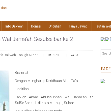
Info Dakwah
Donasi
Unduhan
Tanya Jawab
Tautan We
 Wal Jama’ah Sesulselbar ke-2 –
nfo Dakwah
,
Tabligh Akbar
2783
0
FAC
Bismillah
Dengan Mengharap Keridhaan Allah Ta’ala
Hadirilah!
Tabligh Akbar Ahlussunnah Wal Jama’ah se
SulSelBar ke III di Kota Mamuju, Sulbar