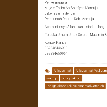
Penyelenggara :
Majelis Ta’lim As-Salafiyah Mamuju
bekerjasama dengan
Pemerintah Daerah Kab. Mamuju
Acara ini Insya Allah akan disiarkan lang
Terbuka Umum Untuk Seluruh Muslimin 
Kontak Panitia
082348446913
082334650961
Ahlussunnah
Ahlussunnah Wal Jam
mamuju
tabligh akbar
Tabligh Akbar Ahlussunnah Wal Jama'ah