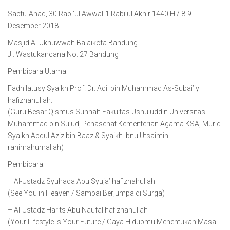
Sabtu-Ahad, 30 Rabi’ul Awwal-1 Rabi’ul Akhir 1440 H / 8-9
Desember 2018
Masjid Al-Ukhuwwah Balaikota Bandung
Jl. Wastukancana No. 27 Bandung
Pembicara Utama:
Fadhilatusy Syaikh Prof. Dr. Adil bin Muhammad As-Subai’iy
hafizhahullah.
(Guru Besar Qismus Sunnah Fakultas Ushuluddin Universitas
Muhammad bin Su’ud, Penasehat Kementerian Agama KSA, Murid
Syaikh Abdul Aziz bin Baaz & Syaikh Ibnu Utsaimin
rahimahumallah)
Pembicara:
– Al-Ustadz Syuhada Abu Syuja’ hafizhahullah
(See You in Heaven / Sampai Berjumpa di Surga)
– Al-Ustadz Harits Abu Naufal hafizhahullah
(Your Lifestyle is Your Future / Gaya Hidupmu Menentukan Masa