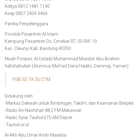
Aditya 0812 1481 1140
Asep 0857 2404 3466
Panitia Penyelenggara:
Pondok Pesantren Al-Islam.
Kampung Pasantren Ds. Cimekar RT. 05 RW. 10
Kec. Cileunyi Kab. Bandung 40393
Mudir Ponpes: Al-Ustadz Muhammad Mundzir Abu Ibrahim
hafizhahullah (Alumnus Ma’had Darul Hadits, Dammaj, Yaman)
PSB SD TA 26/27M.
Didukung oleh:
-Markaz Dakwah untuk Bimbingan, Taklim, dan Keamanan Berpikir.
-Radio An-Nashihah 88,2 FM Makassar
-Radio Syiar Tauhid 675 AM Depok.
-Tauhid.or.id
Al-Akh Abu Umar Andri Maadsa