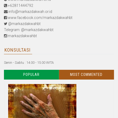
+62811444792
info@markazdakwah.or.id
www.facebook.com/markazdakwahbt
@markazdakwahbt
Telegram: @markazdakwahbt
markazdakwahbt
KONSULTASI
Senin - Sabtu : 14.00 - 15.00 WITA
POPULAR
MOST COMMENTED