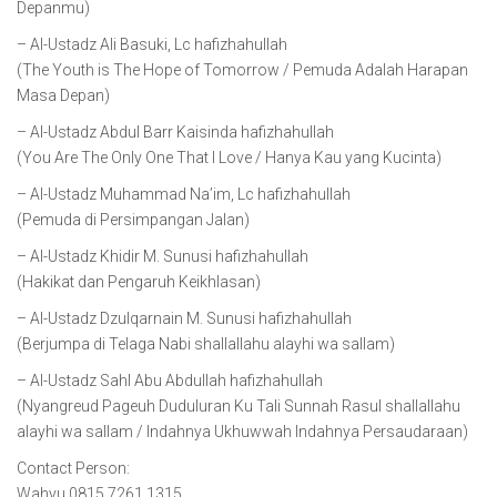
Depanmu)
– Al-Ustadz Ali Basuki, Lc hafizhahullah
(The Youth is The Hope of Tomorrow / Pemuda Adalah Harapan
Masa Depan)
– Al-Ustadz Abdul Barr Kaisinda hafizhahullah
(You Are The Only One That I Love / Hanya Kau yang Kucinta)
– Al-Ustadz Muhammad Na’im, Lc hafizhahullah
(Pemuda di Persimpangan Jalan)
– Al-Ustadz Khidir M. Sunusi hafizhahullah
(Hakikat dan Pengaruh Keikhlasan)
– Al-Ustadz Dzulqarnain M. Sunusi hafizhahullah
(Berjumpa di Telaga Nabi shallallahu alayhi wa sallam)
– Al-Ustadz Sahl Abu Abdullah hafizhahullah
(Nyangreud Pageuh Duduluran Ku Tali Sunnah Rasul shallallahu
alayhi wa sallam / Indahnya Ukhuwwah Indahnya Persaudaraan)
Contact Person:
Wahyu 0815 7261 1315