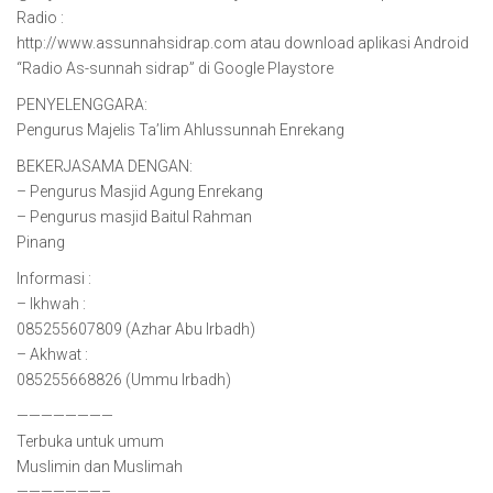
Radio :
http://www.assunnahsidrap.com atau download aplikasi Android
“Radio As-sunnah sidrap” di Google Playstore
PENYELENGGARA:
Pengurus Majelis Ta’lim Ahlussunnah Enrekang
BEKERJASAMA DENGAN:
– Pengurus Masjid Agung Enrekang
– Pengurus masjid Baitul Rahman
Pinang
Informasi :
– Ikhwah :
085255607809 (Azhar Abu Irbadh)
– Akhwat :
085255668826 (Ummu Irbadh)
————————
Terbuka untuk umum
Muslimin dan Muslimah
———————–