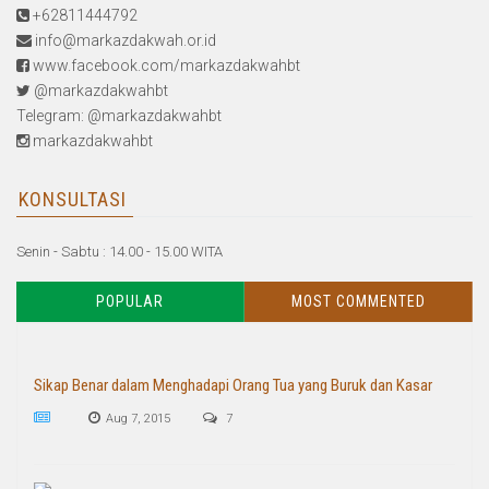
+62811444792
info@markazdakwah.or.id
www.facebook.com/markazdakwahbt
@markazdakwahbt
Telegram: @markazdakwahbt
markazdakwahbt
KONSULTASI
Senin - Sabtu : 14.00 - 15.00 WITA
POPULAR
MOST COMMENTED
Sikap Benar dalam Menghadapi Orang Tua yang Buruk dan Kasar
Aug 7, 2015
7