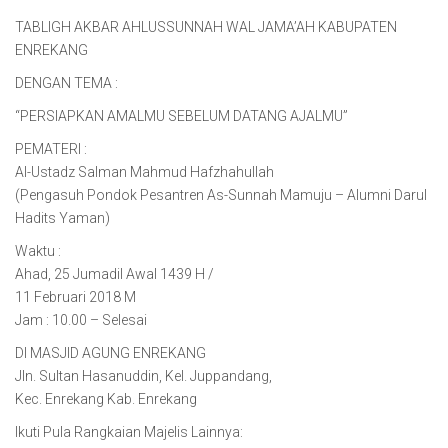
TABLIGH AKBAR AHLUSSUNNAH WAL JAMA’AH KABUPATEN
ENREKANG
DENGAN TEMA :
“PERSIAPKAN AMALMU SEBELUM DATANG AJALMU”
PEMATERI :
Al-Ustadz Salman Mahmud Hafzhahullah
(Pengasuh Pondok Pesantren As-Sunnah Mamuju – Alumni Darul
Hadits Yaman)
Waktu :
Ahad, 25 Jumadil Awal 1439 H /
11 Februari 2018 M
Jam : 10.00 – Selesai
DI MASJID AGUNG ENREKANG
Jln. Sultan Hasanuddin, Kel. Juppandang,
Kec. Enrekang Kab. Enrekang
Ikuti Pula Rangkaian Majelis Lainnya: