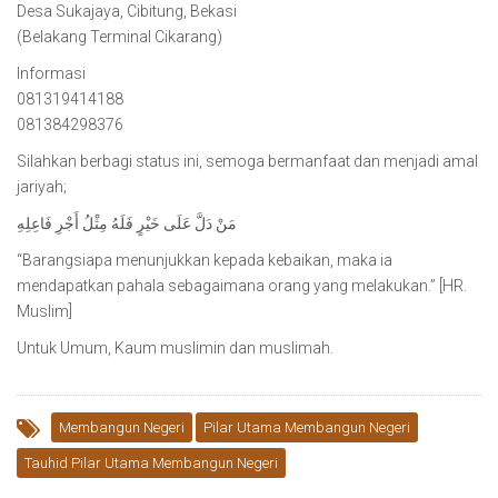
Desa Sukajaya, Cibitung, Bekasi
(Belakang Terminal Cikarang)
Informasi
081319414188
081384298376
Silahkan berbagi status ini, semoga bermanfaat dan menjadi amal
jariyah;
مَنْ دَلَّ عَلَى خَيْرٍ فَلَهُ مِثْلُ أَجْرِ فَاعِلِهِ
“Barangsiapa menunjukkan kepada kebaikan, maka ia
mendapatkan pahala sebagaimana orang yang melakukan.” [HR.
Muslim]
Untuk Umum, Kaum muslimin dan muslimah.
Membangun Negeri
Pilar Utama Membangun Negeri
Tauhid Pilar Utama Membangun Negeri