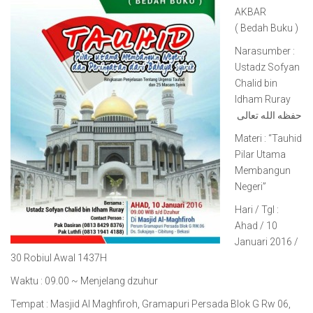
AKBAR
( Bedah Buku )
Narasumber :
Ustadz Sofyan
Chalid bin
Idham Ruray
حفظه الله تعالى
Materi : “Tauhid
Pilar Utama
Membangun
Negeri”
Hari / Tgl :
Ahad / 10
Januari 2016 /
30 Robiul Awal 1437H
Waktu : 09.00 ~ Menjelang dzuhur
Tempat : Masjid Al Maghfiroh, Gramapuri Persada Blok G Rw 06,