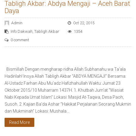
Tabligh Akbar: Abdya Mengaji – Aceh Barat
Daya
Admin
Oct 22, 2015
Info Dakwah
,
Tabligh Akbar
1354
0 comment
Bismillah Dengan mengharap ridha Allah Subhanahu wa Ta’ala
Hadirilah! Insya Allah Tabligh Akbar “ABDYA MENGAJI” Bersama:
Al-Ustadz Farhan Abu Mu’adz Hafizhahullah Waktu: Jumat 23
Oktober 2015/10 Muharram 1437H. 1. Khutbah Jum’at “Wasiat
Nabi Kepada Umat Islam” Lokasi: Masjid At-Taqwa, Desa Paoh,
Susoh. 2. Kajian Ba’da Ashar “Hakikat Perjalanan Seorang Mukmin
dan Mukminah” Lokasi: Mushala…
Read More