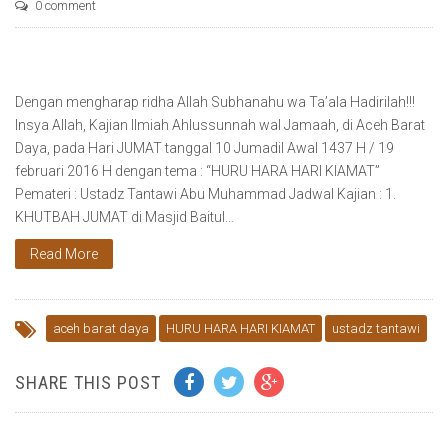
0 comment
Dengan mengharap ridha Allah Subhanahu wa Ta’ala Hadirilah!!!
Insya Allah, Kajian Ilmiah Ahlussunnah wal Jamaah, di Aceh Barat
Daya, pada Hari JUMAT tanggal 10 Jumadil Awal 1437 H / 19
februari 2016 H dengan tema : “HURU HARA HARI KIAMAT”
Pemateri : Ustadz Tantawi Abu Muhammad Jadwal Kajian : 1.
KHUTBAH JUMAT di Masjid Baitul…
Read More
aceh barat daya
HURU HARA HARI KIAMAT
ustadz tantawi
SHARE THIS POST