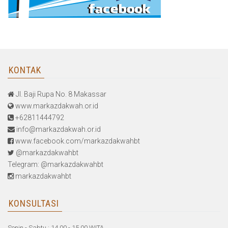
KONTAK
Jl. Baji Rupa No. 8 Makassar
www.markazdakwah.or.id
+62811444792
info@markazdakwah.or.id
www.facebook.com/markazdakwahbt
@markazdakwahbt
Telegram: @markazdakwahbt
markazdakwahbt
KONSULTASI
Senin - Sabtu : 14.00 - 15.00 WITA