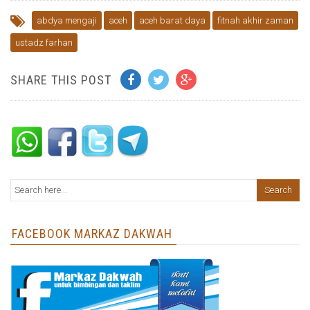
abdya mengaji
aceh
aceh barat daya
fitnah akhir zaman
ustadz farhan
SHARE THIS POST
FACEBOOK MARKAZ DAKWAH