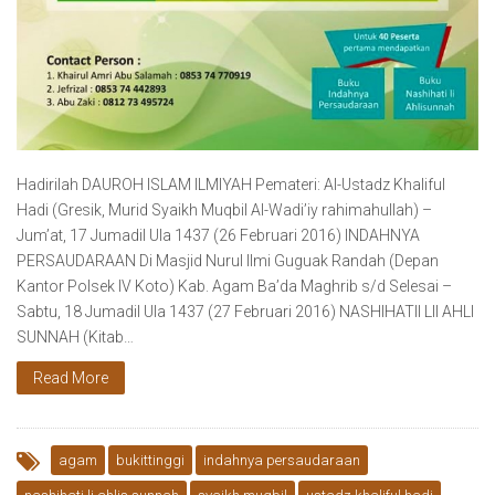
Hadirilah DAUROH ISLAM ILMIYAH Pemateri: Al-Ustadz Khaliful
Hadi (Gresik, Murid Syaikh Muqbil Al-Wadi’iy rahimahullah) –
Jum’at, 17 Jumadil Ula 1437 (26 Februari 2016) INDAHNYA
PERSAUDARAAN Di Masjid Nurul Ilmi Guguak Randah (Depan
Kantor Polsek IV Koto) Kab. Agam Ba’da Maghrib s/d Selesai –
Sabtu, 18 Jumadil Ula 1437 (27 Februari 2016) NASHIHATII LII AHLI
SUNNAH (Kitab…
Read More
agam
bukittinggi
indahnya persaudaraan