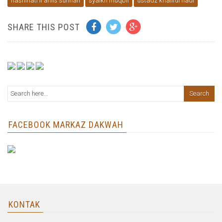
nashihati li ahlis sunnah
syaikh muqbil
ustadz khaliful hadi
SHARE THIS POST
FACEBOOK MARKAZ DAKWAH
KONTAK