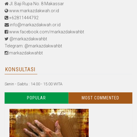
Jl. Baji Rupa No. 8 Makassar
www.markazdakwah.or.id
+62811444792
info@markazdakwah.or.id
www.facebook.com/markazdakwahbt
@markazdakwahbt
Telegram: @markazdakwahbt
markazdakwahbt
KONSULTASI
Senin - Sabtu : 14.00 - 15.00 WITA
POPULAR
MOST COMMENTED