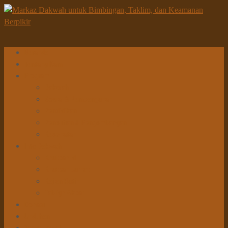
Beranda
Tentang Kami
Program
Dakwah
Sosial & Pembangunan
Pendidikan
Penelitian & Pengembangan
Kesehatan
Info Dakwah
Khutbah Id
Khutbah Jumat
Kajian Rutin
Tabligh Akbar
Donasi
Unduhan