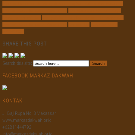
Ajakan Indah untuk Menyatukan Langkah dalam Berpuasa dan
Berhari Raya bersama Pemerintah
Berpuasa dan Berhari Raya
bersama Pemerintah
Menyatukan Langkah dalam Berpuasa dan
Berhari Raya bersama Pemerintah
pemerintah
Raya bersama
Pemerintah
SHARE THIS POST
Search this site:
FACEBOOK MARKAZ DAKWAH
KONTAK
Jl. Baji Rupa No. 8 Makassar
www.markazdakwah.or.id
+62811444792
info@markazdakwah.or.id