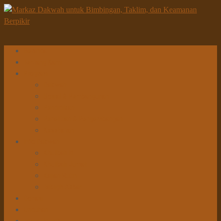
Beranda
Tentang Kami
Program
Dakwah
Sosial & Pembangunan
Pendidikan
Penelitian & Pengembangan
Kesehatan
Info Dakwah
Khutbah Id
Khutbah Jumat
Kajian Rutin
Tabligh Akbar
Donasi
Unduhan