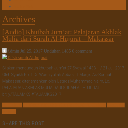
Tanya Jawab
Tautan Web
Archives
[Audio] Khutbah Jum’at: Pelajaran Akhlak
Mulia dari Surah Al-Hujurat – Makassar
Admin
Jul 25, 2017
Unduhan
1485
0 comment
Silakan mengunduh khutbah Jum’at 27 Syawal 1438 H / 21 Juli 2017,
Oleh Syaikh Prof. Dr. Washiyullah Abbas, di Masjid As-Sunnah
Makassar, diterjemahkan oleh Ustadz Muhammad Naim, Lc.
PELAJARAN AKHLAK MULIA DARI SURAH AL-HUJURAT
bit.ly/TAUAMKS #TAUAMKS2017
Al-Hujurat
Pelajaran Akhlak Mulia dari Surah Al-Hujurat
Surah Al-
Hujurat
SHARE THIS POST