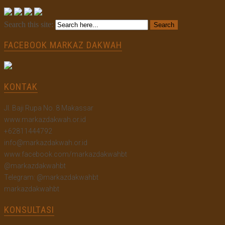
Search this site:
FACEBOOK MARKAZ DAKWAH
KONTAK
Jl. Baji Rupa No. 8 Makassar
www.markazdakwah.or.id
+62811444792
info@markazdakwah.or.id
www.facebook.com/markazdakwahbt
@markazdakwahbt
Telegram: @markazdakwahbt
markazdakwahbt
KONSULTASI