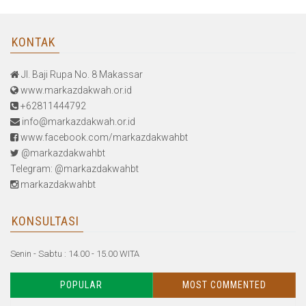
KONTAK
Jl. Baji Rupa No. 8 Makassar
www.markazdakwah.or.id
+62811444792
info@markazdakwah.or.id
www.facebook.com/markazdakwahbt
@markazdakwahbt
Telegram: @markazdakwahbt
markazdakwahbt
KONSULTASI
Senin - Sabtu : 14.00 - 15.00 WITA
POPULAR
MOST COMMENTED