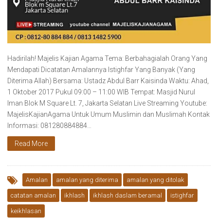
Hadirilah! Majelis Kajian Agama Tema: Berbahagialah Orang Yang
Mendapati Dicatatan Amalannya Istighfar Yang Banyak (Yang
Diterima Allah) Bersama: Ustadz Abdul Barr Kaisinda Waktu: Ahad,
1 Oktober 2017 Pukul 09:00 – 11:00 WIB Tempat: Masjid Nurul
Iman Blok M Square Lt. 7, Jakarta Selatan Live Streaming Youtube:
MajelisKajianAgama Untuk Umum Muslimin dan Muslimah Kontak
Informasi: 081280884884…
Read More
Amalan
amalan yang diterima
amalan yang ditolak
catatan amalan
ikhlash
ikhlash daslam beramal
istighfar
keikhlasan