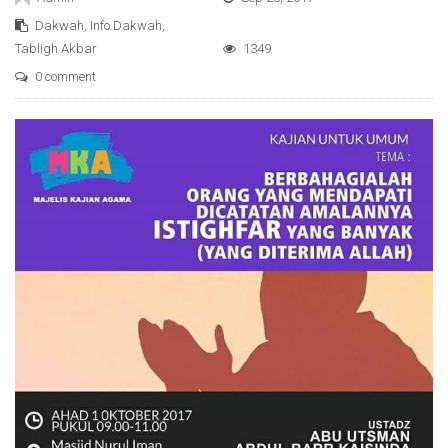
Dakwah
,
Info Dakwah
,
Tabligh Akbar
1349
0 comment