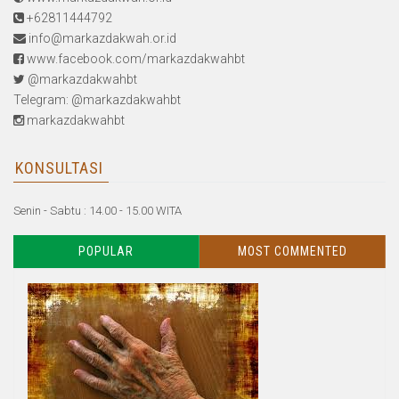
+62811444792
info@markazdakwah.or.id
www.facebook.com/markazdakwahbt
@markazdakwahbt
Telegram: @markazdakwahbt
markazdakwahbt
KONSULTASI
Senin - Sabtu : 14.00 - 15.00 WITA
POPULAR
MOST COMMENTED