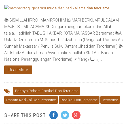
📚 BISMILLAHIRROHMANIRROHIIM 🕌 MARI BERKUMPUL DALAM
MAJELIS ILMU AGAMA. 🔰 Dengan mengharapkan ridho Allah
ta’ala, Hadirilah TABLIGH AKBAR KOTA MAKASSAR Bersama : 📚Al
Ustadz Dzulqarnain M. Sunusi hafidzahullah (Pengasuh Ponpes As
Sunnah Makassar / Penulis Buku “Antara Jihad dan Terorisme”) 📚
Al Ustadz Abdurrahman Ayyub hafidzahullah (Staf Ahli Badan
Nasional Penanggulangan Terorisme) 📌 Yang إن شآء…
Read More
Bahaya Paham Radikal Dan Terorisme
Paham Radikal Dan Terorisme
Radikal Dan Terorisme
Terorisme
SHARE THIS POST