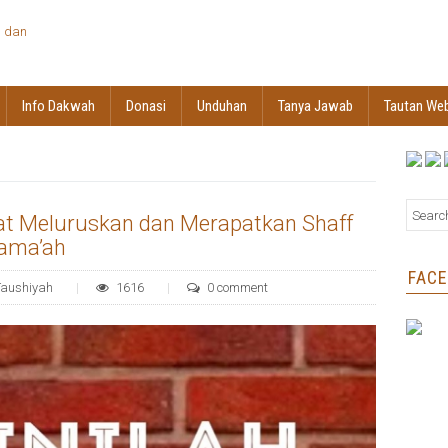
Info Dakwah
Donasi
Unduhan
Tanya Jawab
Tautan We
at Meluruskan dan Merapatkan Shaff
Jama’ah
FAC
Taushiyah
1616
0 comment