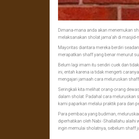
Dimana-mana anda akan menemukan shaff
melaksanakan sholat jama’ah di masjid-m
Mayoritas diantara mereka berdiri seada
merapatkan shaff yang benar menurut sunn
Belum lagi imam itu sendiri cuek dan ti
ini, entah karena ia tidak mengerti caran
mengajari jamaah cara meluruskan shaff
Seringkali kita melihat orang-orang dewas
dalam sholat. Padahal cara meluruskan s
kami paparkan melalui praktik para dan p
Para pembaca yang budiman, meluruskan
diperhatikan oleh Nabi -Shallallahu alaihi 
ingin memulai sholatnya, sebelum shaff j