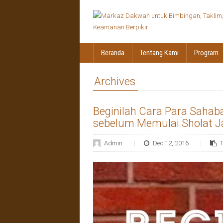
Beranda
Tentang Kami
Program
Archives
Beginilah Cara Para Sahab
sebelum Memulai Sholat 
Admin
Dec 12, 2016