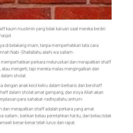
 kaum muslimin yang tidak karuan saat mereka berdiri
asjid.
nya di belakang imam, tanpa memperhatikan tata cara
ah Nabi -Shallallahu alaihi wa sallam-.
dak memperhatikan perkara meluruskan dan merapatkan shaff
ya, atau mengerti, tapi mereka malas mengingatkan dan
 dalam sholat.
a dengan anak kecil keliru dalam berbaris dan bershaff
haff dalam sholat amat gampang; dan insya Allah akan
enjelasan para sahabat -radhiyallahu anhum-
 dan merapatkan shaff adalah perkara yang amat
wa sallam-, bahkan beliau perintahkan hal itu, dan beliau tidak
amaah benar-benar telah lurus dan rapat.