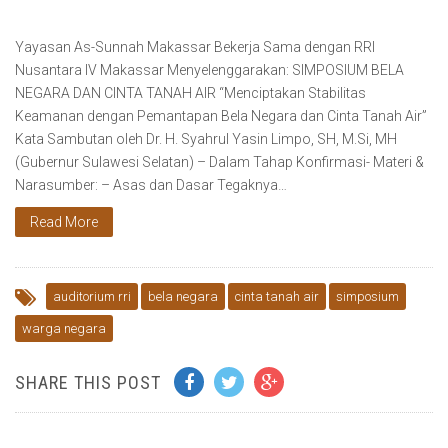
Yayasan As-Sunnah Makassar Bekerja Sama dengan RRI
Nusantara IV Makassar Menyelenggarakan: SIMPOSIUM BELA
NEGARA DAN CINTA TANAH AIR “Menciptakan Stabilitas
Keamanan dengan Pemantapan Bela Negara dan Cinta Tanah Air”
Kata Sambutan oleh Dr. H. Syahrul Yasin Limpo, SH, M.Si, MH
(Gubernur Sulawesi Selatan) – Dalam Tahap Konfirmasi- Materi &
Narasumber: – Asas dan Dasar Tegaknya…
Read More
auditorium rri
bela negara
cinta tanah air
simposium
warga negara
SHARE THIS POST