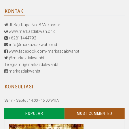
KONTAK
Jl. Baji Rupa No. 8 Makassar
www.markazdakwah.or.id
+62811444792
info@markazdakwah.or.id
www.facebook.com/markazdakwahbt
@markazdakwahbt
Telegram: @markazdakwahbt
markazdakwahbt
KONSULTASI
Senin - Sabtu : 14.00 - 15.00 WITA
POPULAR
MOST COMMENTED