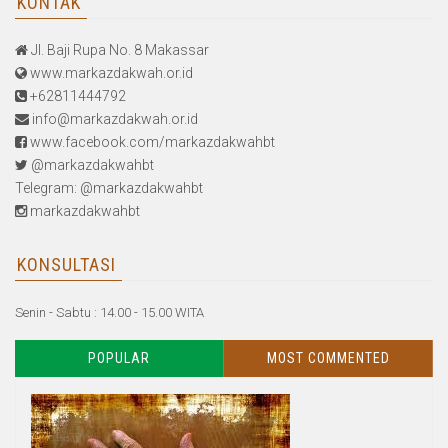
KONTAK
Jl. Baji Rupa No. 8 Makassar
www.markazdakwah.or.id
+62811444792
info@markazdakwah.or.id
www.facebook.com/markazdakwahbt
@markazdakwahbt
Telegram: @markazdakwahbt
markazdakwahbt
KONSULTASI
Senin - Sabtu : 14.00 - 15.00 WITA
POPULAR
MOST COMMENTED