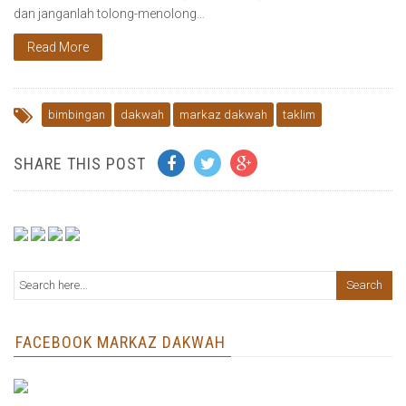
dan janganlah tolong-menolong…
Read More
bimbingan
dakwah
markaz dakwah
taklim
SHARE THIS POST
FACEBOOK MARKAZ DAKWAH