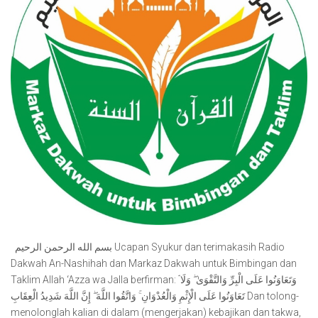
بسم الله الرحمن الرحيم Ucapan Syukur dan terimakasih Radio
Dakwah An-Nashihah dan Markaz Dakwah untuk Bimbingan dan
Taklim Allah ‘Azza wa Jalla berfirman: ۘ وَتَعَاوَنُوا عَلَى الْبِرِّ وَالتَّقْوَىٰ ۖ وَلَا
تَعَاوَنُوا عَلَى الْإِثْمِ وَالْعُدْوَانِ ۚ وَاتَّقُوا اللَّهَ ۖ إِنَّ اللَّهَ شَدِيدُ الْعِقَابِ Dan tolong-
menolonglah kalian di dalam (mengerjakan) kebajikan dan takwa,