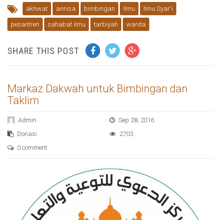
akhwat
annisa
bimbingan
Ilmu
Ilmu Syar'i
pesantren
sahabat ilmu
tarbiyah
wanita
SHARE THIS POST
Markaz Dakwah untuk Bimbingan dan
Taklim
Admin
Sep 28, 2016
Donasi
2703
0 comment