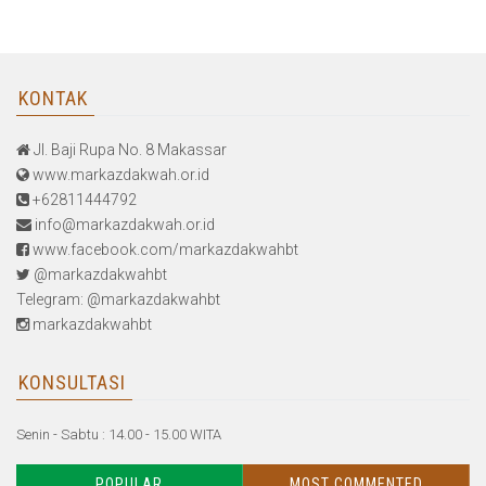
KONTAK
Jl. Baji Rupa No. 8 Makassar
www.markazdakwah.or.id
+62811444792
info@markazdakwah.or.id
www.facebook.com/markazdakwahbt
@markazdakwahbt
Telegram: @markazdakwahbt
markazdakwahbt
KONSULTASI
Senin - Sabtu : 14.00 - 15.00 WITA
POPULAR
MOST COMMENTED