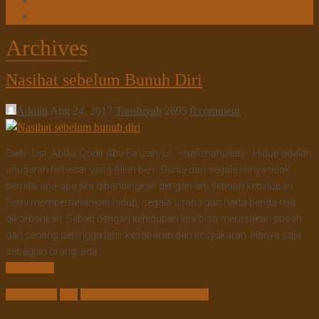
Tanya Jawab
Tautan Web
Archives
Nasihat sebelum Bunuh Diri
Admin
Aug 24, 2017
Taushiyah
2695
0 comment
Oleh: Ust. Abdul Qodir Abu Fa’izah, Lc. –hafizhahullah- Hidup adalah
anugerah terbesar yang Allah beri. Dunia dan segala isinya tidak
bernilai apa-apa jika dibandingkan dengan arti sebuah kehidupan.
Demi mempertahankan hidup, segala usaha dan harta benda rela
dikorbankan. Sebab dengan kehidupan kita bisa merasakan susah
dan senang sehingga lahir kesabaran dan kesyukuran. Hanya saja
sebagian orang, ada…
Read More
Bunuh Diri
Diri
Nasihat sebelum Bunuh Diri