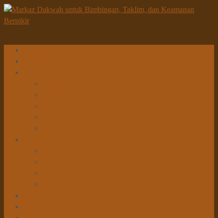
Beranda
Tentang Kami
Program
Dakwah
Sosial & Pembangunan
Pendidikan
Penelitian & Pengembangan
Kesehatan
Info Dakwah
Khutbah Id
Khutbah Jumat
Kajian Rutin
Tabligh Akbar
Donasi
Unduhan