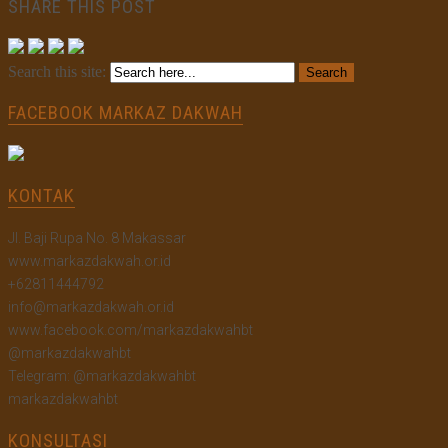
SHARE THIS POST
Search this site:
FACEBOOK MARKAZ DAKWAH
KONTAK
Jl. Baji Rupa No. 8 Makassar
www.markazdakwah.or.id
+62811444792
info@markazdakwah.or.id
www.facebook.com/markazdakwahbt
@markazdakwahbt
Telegram: @markazdakwahbt
markazdakwahbt
KONSULTASI