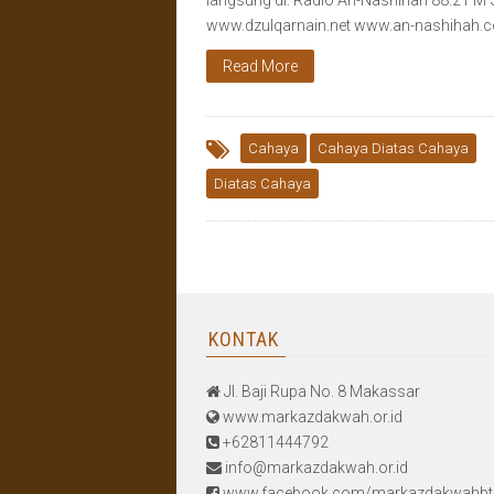
langsung di: Radio An-Nashihah 88.2 FM 
www.dzulqarnain.net www.an-nashihah
Read More
Cahaya
Cahaya Diatas Cahaya
Diatas Cahaya
KONTAK
Jl. Baji Rupa No. 8 Makassar
www.markazdakwah.or.id
+62811444792
info@markazdakwah.or.id
www.facebook.com/markazdakwahbt