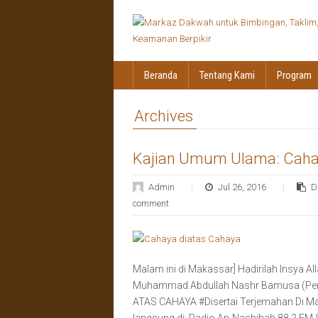
Beranda
Tentang Kami
Program
Archives
Kajian Umum Ulama: Caha
Admin
Jul 26, 2016
D
comment
Malam ini di Makassar] Hadirilah Insy
Muhammad Abdullah Nashr Bamusa (Pen
ATAS CAHAYA #‎Disertai Terjemahan Di Mas