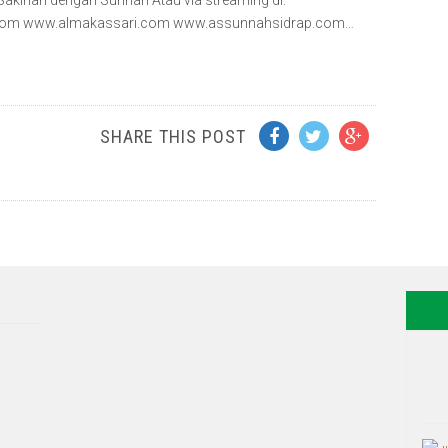
Sakinah dengan Sunnah Atau via streaming di:
.com www.almakassari.com www.assunnahsidrap.com…
SHARE THIS POST