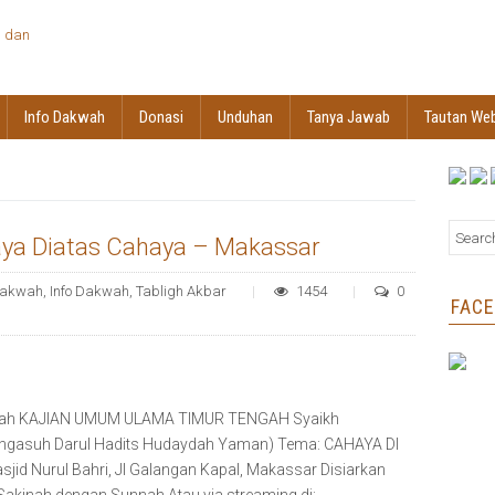
Info Dakwah
Donasi
Unduhan
Tanya Jawab
Tautan We
ya Diatas Cahaya – Makassar
akwah
,
Info Dakwah
,
Tabligh Akbar
1454
0
FAC
a Allah KAJIAN UMUM ULAMA TIMUR TENGAH Syaikh
gasuh Darul Hadits Hudaydah Yaman) Tema: CAHAYA DI
jid Nurul Bahri, Jl Galangan Kapal, Makassar Disiarkan