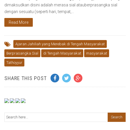
dimaksudkan disini adalah merasa sial atauberprasangka sial
dengan sesuatu (seperti hari, tempat,…
Read More
Ajaran Jahiliah yang Merebak di Tengah Masyarakat
Berprasangka Sial
di Tengah Masyarakat
masyarakat
Tathoyyur
SHARE THIS POST