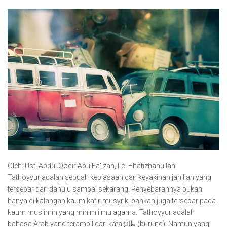
Oleh: Ust. Abdul Qodir Abu Fa’izah, Lc. –hafizhahullah-
Tathoyyur adalah sebuah kebiasaan dan keyakinan jahiliah yang
tersebar dari dahulu sampai sekarang. Penyebarannya bukan
hanya di kalangan kaum kafir-musyrik, bahkan juga tersebar pada
kaum muslimin yang minim ilmu agama. Tathoyyur adalah
bahasa Arab yang terambil dari kataطَائِرٌ (burung). Namun yang