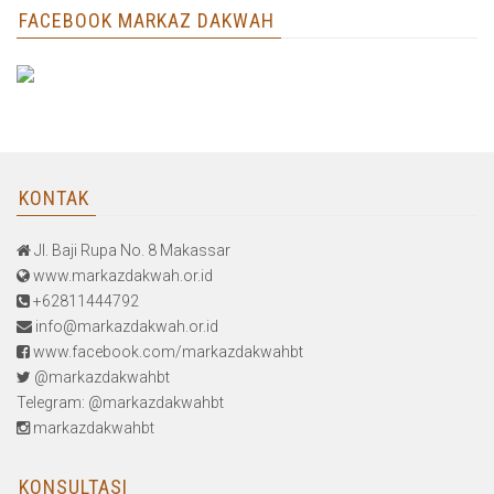
FACEBOOK MARKAZ DAKWAH
KONTAK
Jl. Baji Rupa No. 8 Makassar
www.markazdakwah.or.id
+62811444792
info@markazdakwah.or.id
www.facebook.com/markazdakwahbt
@markazdakwahbt
Telegram: @markazdakwahbt
markazdakwahbt
KONSULTASI