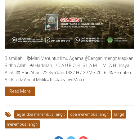
Bismillah… 📚Mari Menuntut Ilmu Agama ☝️Dengan mengharapkan
Ridho Allah . 📢 Hadirilah….! D A U R O H I S L A M I L M I A H . Insya
Allah: 📅 Hari Ahad, 22 Sya’ban 1437 H / 29 Mei 2016 . 📝Pemateri :
Al Ustadz Abdul Malik حفظه الله . 📜 Materi…
Read More
agar doa menembus langit
doa menembus langit
langit
menembus langit