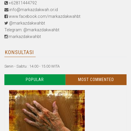
+62811444792
info@markazdakwah.or.id
www.facebook.com/markazdakwahbt
@markazdakwahbt
Telegram: @markazdakwahbt
markazdakwahbt
KONSULTASI
Senin - Sabtu : 14.00 - 15.00 WITA
POPULAR
MOST COMMENTED