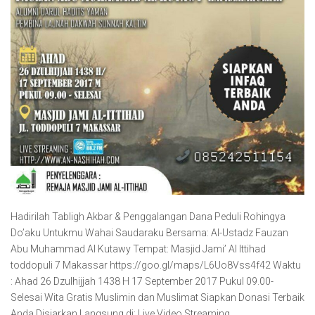
Hadirilah Tabligh Akbar & Penggalangan Dana Peduli Rohingya
Do’aku Untukmu Wahai Saudaraku Bersama: Al-Ustadz Fauzan
Abu Muhammad Al Kutawy Tempat: Masjid Jami’ Al Ittihad
toddopuli 7 Makassar https://goo.gl/maps/L6Uo8Vss4f42 Waktu
: Ahad 26 Dzulhijjah 1438 H 17 September 2017 Pukul 09.00-
Selesai Wita Gratis Muslimin dan Muslimat Siapkan Donasi Terbaik
Anda Disiarkan Langsung di: Live Video Streaming…