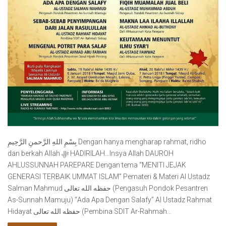
ﺑِﺴْﻢِ ﺍﻟﻠﻪِ ﺍﻟﺮَّﺣﻤﻦِ ﺍﻟﺮَّﺣِﻴﻢِ Dengan hanya mengharap rahmat, ridho
dan berkah Allah ﷻ HADIRILAH…Insya Allah DAUROH
AHLUSSUNNAH PAREPARE Dengan tema “MENITI JEJAK
GENERASI TERBAIK UMMAT ISLAM” Pemateri & Materi Al Ustadz
Salman Mahmud حفظه الله تعالى (Pengasuh Pondok Pesantren
As-Sunnah Mamuju) “Ada Apa Dengan Salafy” Al Ustadz Rahmat
Hidayat حفظه الله تعالى (Pembina SDIT Ar-Rahmah…