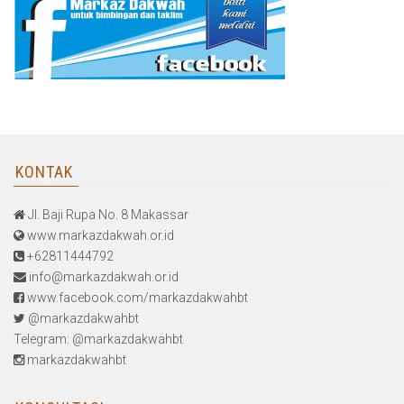
KONTAK
Jl. Baji Rupa No. 8 Makassar
www.markazdakwah.or.id
+62811444792
info@markazdakwah.or.id
www.facebook.com/markazdakwahbt
@markazdakwahbt
Telegram: @markazdakwahbt
markazdakwahbt