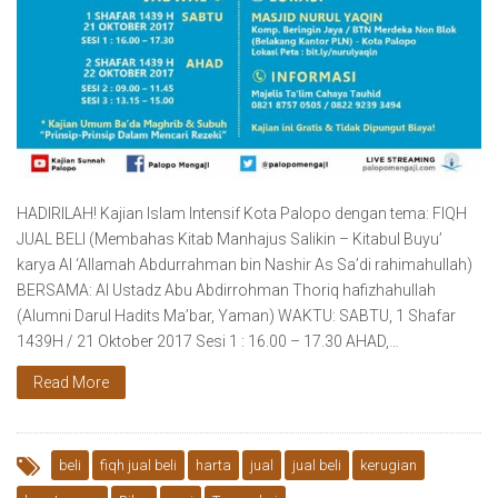
HADIRILAH! Kajian Islam Intensif Kota Palopo dengan tema: FIQH
JUAL BELI (Membahas Kitab Manhajus Salikin – Kitabul Buyu’
karya Al ‘Allamah Abdurrahman bin Nashir As Sa’di rahimahullah)
BERSAMA: Al Ustadz Abu Abdirrohman Thoriq hafizhahullah
(Alumni Darul Hadits Ma’bar, Yaman) WAKTU: SABTU, 1 Shafar
1439H / 21 Oktober 2017 Sesi 1 : 16.00 – 17.30 AHAD,…
Read More
beli
fiqh jual beli
harta
jual
jual beli
kerugian