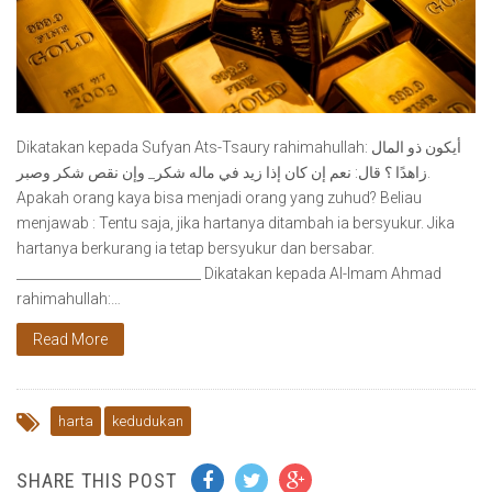
Dikatakan kepada Sufyan Ats-Tsaury rahimahullah: أيكون ذو المال
زاهدًا ؟ قال: نعم إن كان إذا زيد في ماله شكر_ وإن نقص شكر وصبر.
Apakah orang kaya bisa menjadi orang yang zuhud? Beliau
menjawab : Tentu saja, jika hartanya ditambah ia bersyukur. Jika
hartanya berkurang ia tetap bersyukur dan bersabar.
____________________________ Dikatakan kepada Al-Imam Ahmad
rahimahullah:…
Read More
harta
kedudukan
SHARE THIS POST