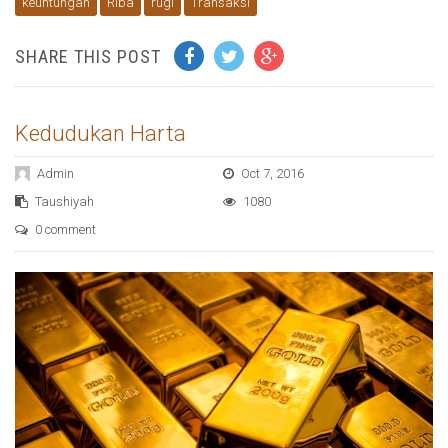
keuntungan
Riba
rugi
Transaksi
SHARE THIS POST
Kedudukan Harta
Admin
Oct 7, 2016
Taushiyah
1080
0 comment